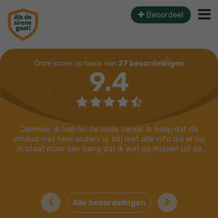
Beoordeel
Onze score op basis van
27 beoordelingen
9.4
Jammer, ik heb nu de oude versie. Ik hoop dat de
inhoud niet heel anders is. blij met alle info die er nu
in staat maar ben bang dat ik wat ga missen uit de
nieuwe druk. .
Previous
Next
Alle beoordelingen