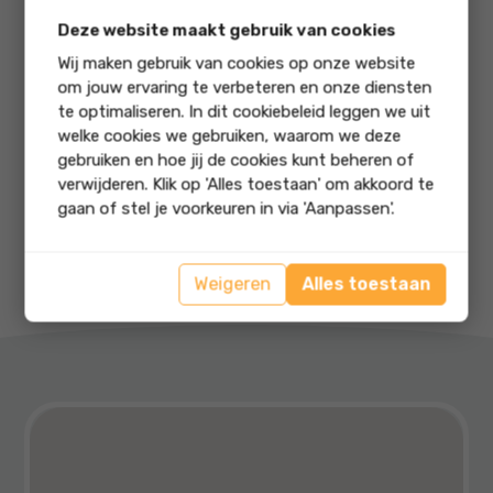
Deze website maakt gebruik van cookies
Heldere stappenplannen voor elke situatie
Wij maken gebruik van cookies op onze website
Concrete adviezen voor tijdens een
om jouw ervaring te verbeteren en onze diensten
noodsituatie
te optimaliseren. In dit cookiebeleid leggen we uit
welke cookies we gebruiken, waarom we deze
Speciaal geschreven voor gezinnen en
gebruiken en hoe jij de cookies kunt beheren of
huishoudens
verwijderen. Klik op 'Alles toestaan' om akkoord te
Rustige, duidelijke uitleg zonder paniek of
gaan of stel je voorkeuren in via 'Aanpassen'.
moeilijke termen
Weigeren
Alles toestaan