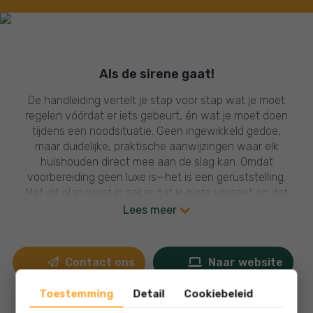
Als de sirene gaat!
De handleiding vertelt je stap voor stap wat je moet
regelen vóórdat er iets gebeurt, én wat je moet doen
tijdens een noodsituatie. Geen ingewikkeld gedoe,
maar duidelijke, praktische aanwijzingen waar elk
huishouden direct mee aan de slag kan. Omdat
voorbereiding geen luxe is—het is een geruststelling.
Met dit plan weet je zeker dat je niets vergeet en dat
je jouw gezin verstandig en veilig door elke situatie
Lees meer
kunt loodsen.
Contact ons
Naar website
Toestemming
Detail
Cookiebeleid