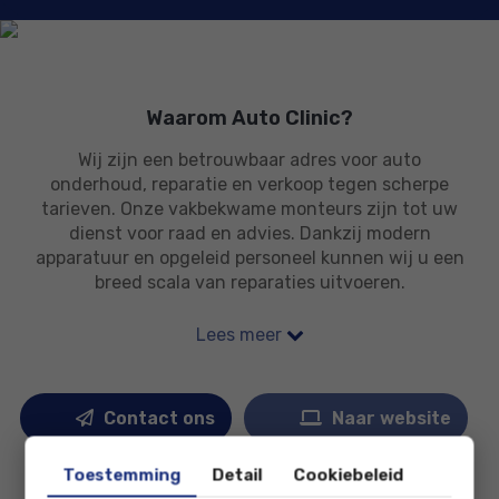
Waarom Auto Clinic?
Wij zijn een betrouwbaar adres voor auto
onderhoud, reparatie en verkoop tegen scherpe
tarieven. Onze vakbekwame monteurs zijn tot uw
dienst voor raad en advies. Dankzij modern
apparatuur en opgeleid personeel kunnen wij u een
breed scala van reparaties uitvoeren.
Lees meer
Contact ons
Naar website
Toestemming
Detail
Cookiebeleid