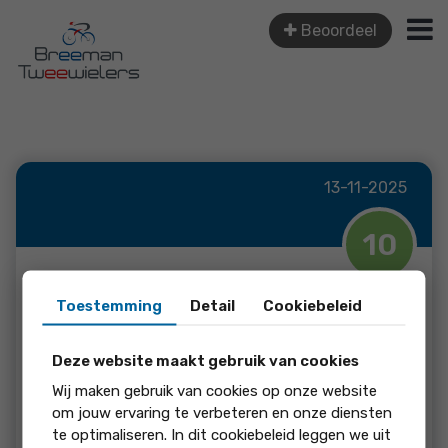
Beoordeel
13-11-2025
10
Johan Van Gelderen
Toestemming
Detail
Cookiebeleid
Een fijn familie bedrijf gezel...
Deze website maakt gebruik van cookies
Wij maken gebruik van cookies op onze website
om jouw ervaring te verbeteren en onze diensten
beoordeling:
te optimaliseren. In dit cookiebeleid leggen we uit
Een fijn familie bedrijf gezellige sfeer en fijne service.