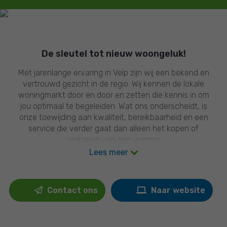
De sleutel tot nieuw woongeluk!
Met jarenlange ervaring in Velp zijn wij een bekend en
vertrouwd gezicht in de regio. Wij kennen de lokale
woningmarkt door en door en zetten die kennis in om
jou optimaal te begeleiden. Wat ons onderscheidt, is
onze toewijding aan kwaliteit, bereikbaarheid en een
service die verder gaat dan alleen het kopen of
verkopen van een woning.
Als NVM-makelaar werken wij volgens heldere
Lees meer
richtlijnen en beschikken we over actuele
marktinzichten. Dat zorgt voor een professionele basis
waarop je kunt vertrouwen. Tegelijk blijven we
Contact ons
Naar website
betrokken en persoonlijk in onze aanpak. Dankzij onze
ervaring herkennen we kansen én weten we precies
wanneer het moment daar is om ze te benutten.