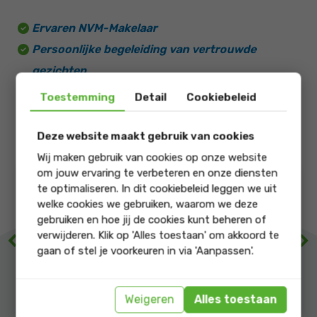
Ervaren NVM-Makelaar
Persoonlijke begeleiding van vertrouwde
gezichten
Actuele marktkennis én het beste resultaat
Toestemming
Detail
Cookiebeleid
Deze website maakt gebruik van cookies
Wij maken gebruik van cookies op onze website
om jouw ervaring te verbeteren en onze diensten
9.4
9.5
te optimaliseren. In dit cookiebeleid leggen we uit
welke cookies we gebruiken, waarom we deze
gebruiken en hoe jij de cookies kunt beheren of
onze score op
onze score op
verwijderen. Klik op 'Alles toestaan' om akkoord te
Previous
Ne
gaan of stel je voorkeuren in via 'Aanpassen'.
Lokale
Service en
marktkennis
begeleiding
Weigeren
Alles toestaan