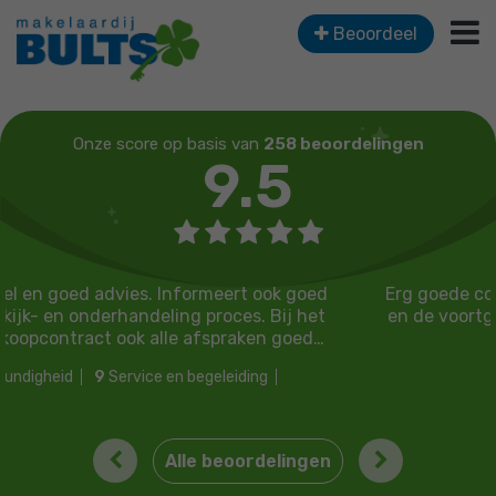
Beoordeel
Onze score op basis van
258 beoordelingen
9.5
rt ook goed
Erg goede communicatie over de te neme
es. Bij het
en de voortgang van het verkoopproces. V
aken goed
en behulpzaam!.
ding
nnis
Previous
Next
Alle beoordelingen