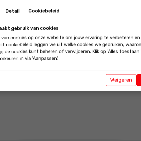
Vakbekwam
e wij in samenwerking met
Detail
Cookiebeleid
Wij helpen u
aakt gebruik van cookies
m bieden wij u de mogelijkheid
k van cookies op onze website om jouw ervaring te verbeteren en
an af te sluiten. U kunt,
 dit cookiebeleid leggen we uit welke cookies we gebruiken, waar
w auto 6 tot 12 maanden
jij de cookies kunt beheren of verwijderen. Klik op 'Alles toestaan
nt Plan, is dat u de kunt
orkeuren in via 'Aanpassen'.
. Woont u ver bij ons
hakelen. Maar u mag
aats. Vraag aan onze
Weigeren
nstige tarieven.