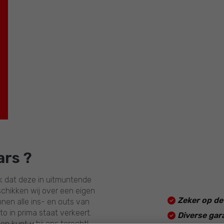
xt
ars ?
jk dat deze in uitmuntende
chikken wij over een eigen
Zeker op d
nen alle ins- en outs van
o in prima staat verkeert.
Diverse gar
n kunt u bij ons terecht!