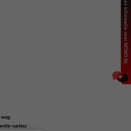
e weg
antie-opties