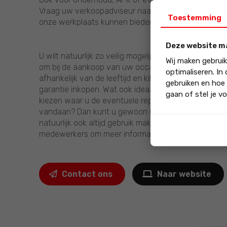
Vraag uw verkoopadviseur naar de afleveropties di
Toestemming
onze werkplaats kunnen bieden.
Deze website m
U wilt natuurlijk zo veilig mogelijk de weg op. Daaro
Wij maken gebrui
om bij de aankoop van uw occasion een Autogarant Pl
optimaliseren. In
afhankelijk van de leeftijd en kilometerstand van u
gebruiken en hoe 
garantie inkopen. Wat ook ideaal is aan het Autogara
gaan of stel je vo
kiezen waar u de eventuele reperatie uit laat voeren
vandaan? Dan kunt u gewoon uw eigen garage insc
natuurlijk ook altijd gebruik maken van onze werkpl
medewerkers om meer informate en de uitermate gu
Contact ons
Naar website