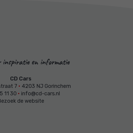
 inspiratie en informatie
CD Cars
straat 7
•
4203 NJ Gorinchem
5 11 30
•
info@cd-cars.nl
Bezoek de website