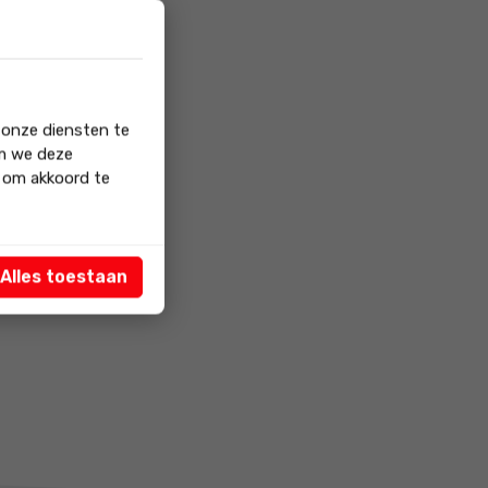
e monteurs
 op (de) weg!
 onze diensten te
om we deze
' om akkoord te
Alles toestaan