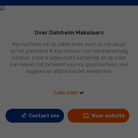
Over Dalsheim Makelaars
Mijn nuchtere kijk op zaken komt voort uit mijn jeugd
op het platteland. Ik kies bewust voor een kleinschalig
kantoor, zodat ik iedere klant persoonlijk en op maat
kan helpen. Dat betekent voor mij: goed luisteren, snel
reageren en altijd proactief meedenken.
Als geregistreerd NVM-makelaar en taxateur heb ik
Lees meer
inmiddels meer dan twintig jaar ervaring in Groningen
en omgeving. De stad kent voor mij weinig geheimen.
Contact ons
Naar website
Mijn werkwijze is laagdrempelig, informeel en
betrokken. En met succes: veel klanten keren terug.