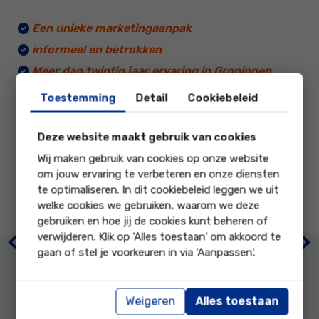
Dat zie ik als een mooi compliment.
Een unieke marketingaanpak
informeel en betrokken
Meer dan twintig jaar ervaring in Groningen
Altijd het beste resultaat voor jou
Toestemming
Detail
Cookiebeleid
Deze website maakt gebruik van cookies
Wij maken gebruik van cookies op onze website
om jouw ervaring te verbeteren en onze diensten
9.8
9.7
te optimaliseren. In dit cookiebeleid leggen we uit
welke cookies we gebruiken, waarom we deze
gebruiken en hoe jij de cookies kunt beheren of
onze score op
onze score op
verwijderen. Klik op 'Alles toestaan' om akkoord te
Previous
Ne
gaan of stel je voorkeuren in via 'Aanpassen'.
Lokale
Prijs / kwaliteit
marktkennis
Weigeren
Alles toestaan