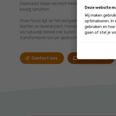
Daarnaast staan wij erom bekend dat wij alles netjes
Deze website m
keurig opruimen.
Wij maken gebrui
Onze focus ligt op het aangaan van persoonlijk co
optimaliseren. In
klanten en leveranciers. Hoewel Damen Traprenovatie
gebruiken en hoe 
wij natuurlijk bereid ook buiten onze stadsgrenzen 
gaan of stel je vo
transformeren tot uw gedroomde pronkstuk!
Contact ons
Naar website