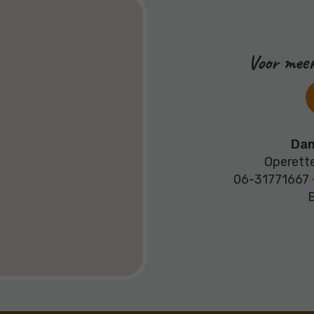
Voor meer
Dam
Operett
06-31771667