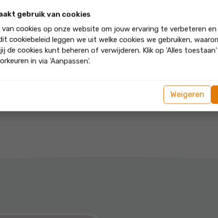
 achterlaten en al het afval
aakt gebruik van cookies
k van cookies op onze website om jouw ervaring te verbeteren en
ntact met onze gewaardeerde
 dit cookiebeleid leggen we uit welke cookies we gebruiken, waar
s gevestigd is in Almere, zijn
jij de cookies kunt beheren of verwijderen. Klik op 'Alles toestaan
te treden om uw trap te
orkeuren in via 'Aanpassen'.
Weigeren