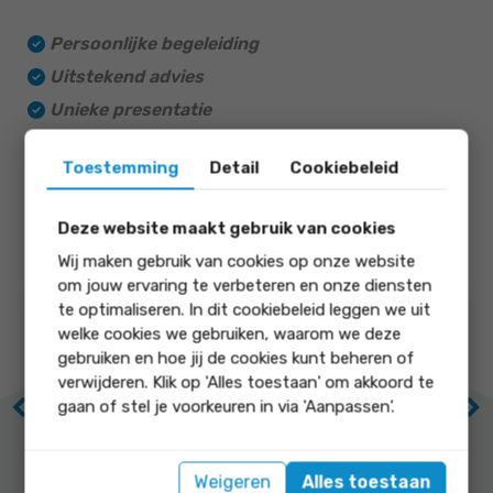
Persoonlijke begeleiding
Uitstekend advies
Unieke presentatie
Wij laten het beste van uw woning naar voren
Toestemming
Detail
Cookiebeleid
komen
Deze website maakt gebruik van cookies
Wij maken gebruik van cookies op onze website
om jouw ervaring te verbeteren en onze diensten
te optimaliseren. In dit cookiebeleid leggen we uit
9.1
9.3
welke cookies we gebruiken, waarom we deze
gebruiken en hoe jij de cookies kunt beheren of
verwijderen. Klik op 'Alles toestaan' om akkoord te
onze score op
onze score op
gaan of stel je voorkeuren in via 'Aanpassen'.
Previous
Ne
Prijs / kwaliteit
Service en
begeleiding
Weigeren
Alles toestaan