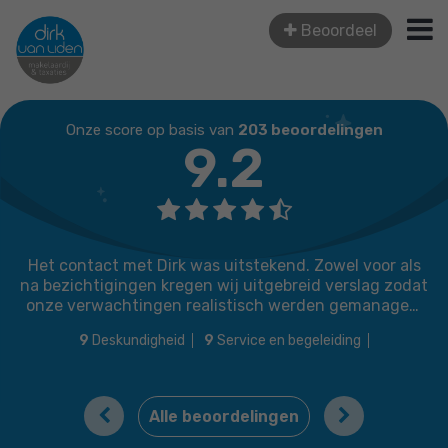
Beoordeel
Onze score op basis van
203 beoordelingen
9.2
Het contact met Dirk was uitstekend. Zowel voor als
Heel v
 bezichtigingen kregen wij uitgebreid verslag zodat
duidelijk reg
onze verwachtingen realistisch werden gemanaged.
Zijn inzet voor de verkoop van ons huis was
9
Deskundigheid
9
Service en begeleiding
fantastisch. Omdat wij geen gemiddeld huis
10
Prijs / kwaliteit
10
Lokale marktkennis
erkochten nam hij alle tijd om potentiele kopers rond
te leiden. Integer als hij is schetste hij eerlijk alle
(on)mogelijkhenen. Veel makelaars kunnen een
Previous
Next
Alle beoordelingen
oorbeeld aan hem nemen. Ook zijn team verdient alle
of. Prachtige foto's, brochure, stylingadviezen, video