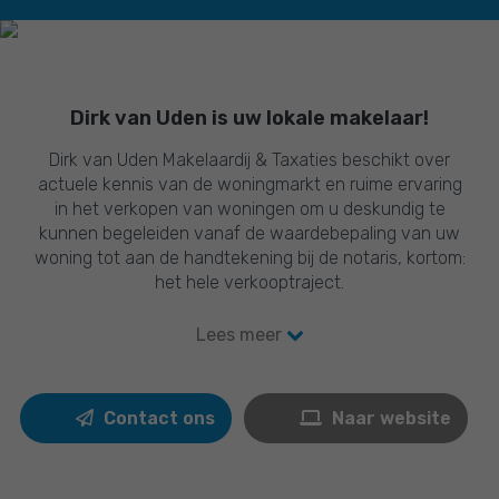
etc. Altijd vriendelijk en behulpzaam. Wij hopen ons
nieuwe huis ook via Dirk van Uden te kunnen kopen.
Dirk van Uden is uw lokale makelaar!
Dirk van Uden Makelaardij & Taxaties beschikt over
actuele kennis van de woningmarkt en ruime ervaring
in het verkopen van woningen om u deskundig te
kunnen begeleiden vanaf de waardebepaling van uw
woning tot aan de handtekening bij de notaris, kortom:
het hele verkooptraject.
Dirk van Uden biedt u een totaalpakket waarmee uw
Lees meer
woning zo aantrekkelijk mogelijk in de markt wordt
gezet. Wij beschikken over de mogelijkheden om uw
interieur digitaal te restylen en een unieke (3D)
Contact ons
Naar website
videopresentatie van uw woning te maken. Wij
luisteren naar uw wensen en doen er alles aan om tot
een goede verkoop te komen.