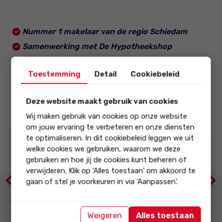
verzorgd door onze collega`s van De Hypotheekshop.
If you’re loo
well-organ
DuPont 
Nummer 1 makelaar van de regio Schiedam
Samenwerking met De Hypotheekshop
De eerste keus bij het vinden van uw nieuwe
Toestemming
Detail
Cookiebeleid
huis
Deze website maakt gebruik van cookies
Wij maken gebruik van cookies op onze website
om jouw ervaring te verbeteren en onze diensten
te optimaliseren. In dit cookiebeleid leggen we uit
9.3
9.4
welke cookies we gebruiken, waarom we deze
gebruiken en hoe jij de cookies kunt beheren of
verwijderen. Klik op 'Alles toestaan' om akkoord te
onze score op
onze score op
Previous
Ne
gaan of stel je voorkeuren in via 'Aanpassen'.
Prijs / kwaliteit
Service en
begeleiding
Weigeren
Alles toestaan