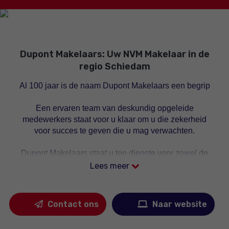
As an expat, i
team that tr
market. Their
Dupont Makelaars: Uw NVM Makelaar in de
and gav
regio Schiedam
Al 100 jaar is de naam Dupont Makelaars een begrip
The whole pr
the paperwo
Een ervaren team van deskundig opgeleide
saved a l
medewerkers staat voor u klaar om u die zekerheid
convenient
voor succes te geven die u mag verwachten.
person, their
Dupont Makelaars staat u ten dienste voor zowel de
A special th
particuliere huizenmarkt, als voor
Lees meer
real estate pr
bedrijfsonroerendgoed, projectontwikkeling,
responsive, 
uitpondprojecten (het te koop aanbieden van
his clients.
huurwoningen aan de huurders en huurwoningen die
invaluable, a
Contact ons
Naar website
leegkomen op de vrije woningmarkt aanbieden),
taxaties, financiële dienstverlening en verzekeringen