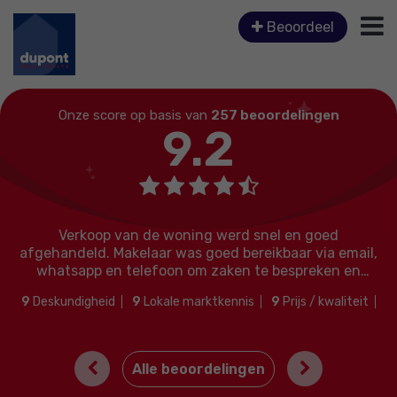
Beoordeel
Onze score op basis van
257 beoordelingen
9.2
p van de woning werd snel en goed
 Makelaar was goed bereikbaar via email,
en telefoon om zaken te bespreken en
I can’t reco
vragen te beantwoorden..
both bought a
id
9
Lokale marktkennis
9
Prijs / kwaliteit
can confide
9
Service en begeleiding
What impress
Previous
Next
Alle beoordelingen
are about the
were no sur