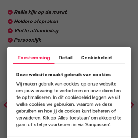
Reële kijk op de markt
Heldere afspraken
Vlotte afhandeling
Persoonlijk
Toestemming
Detail
Cookiebeleid
Deze website maakt gebruik van cookies
9.5
9
Wij maken gebruik van cookies op onze website
om jouw ervaring te verbeteren en onze diensten
te optimaliseren. In dit cookiebeleid leggen we uit
onze score op
onze score op
welke cookies we gebruiken, waarom we deze
Previous
Ne
Voldoende
Lokale
gebruiken en hoe jij de cookies kunt beheren of
kennis vergeven
marktkennis
verwijderen. Klik op 'Alles toestaan' om akkoord te
gaan of stel je voorkeuren in via 'Aanpassen'.