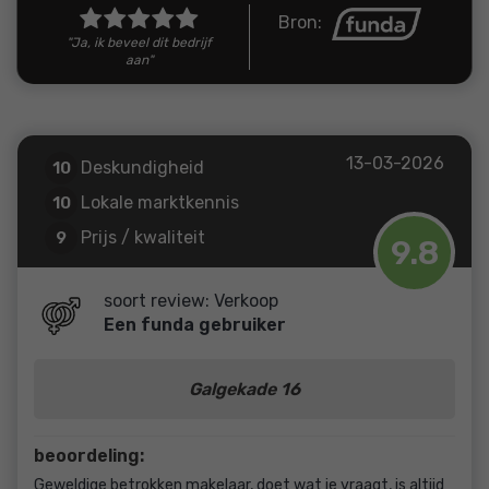
Bron:
"Ja, ik beveel dit bedrijf
aan"
13-03-2026
Deskundigheid
10
Lokale marktkennis
10
Prijs / kwaliteit
9
9.8
Service en begeleiding
10
soort review: Verkoop
Een funda gebruiker
Galgekade 16
beoordeling:
Geweldige betrokken makelaar, doet wat je vraagt, is altijd