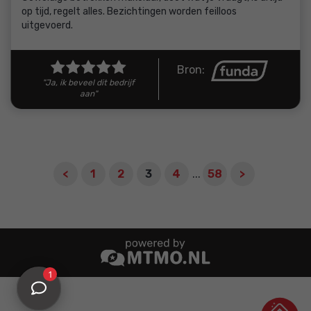
op tijd, regelt alles. Bezichtingen worden feilloos
uitgevoerd.
Bron:
"Ja, ik beveel dit bedrijf
aan"
<
1
2
3
4
...
58
>
1