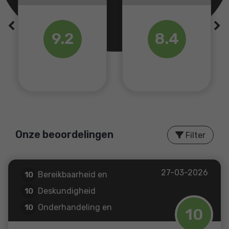
Previous
Ne
8.4
8.4
Onze beoordelingen
Filter
27-03-2026
Bereikbaarheid en
10
9.2
communicatie
Deskundigheid
10
Onderhandeling en
10
10
resultaat
Prijs / kwaliteit
10