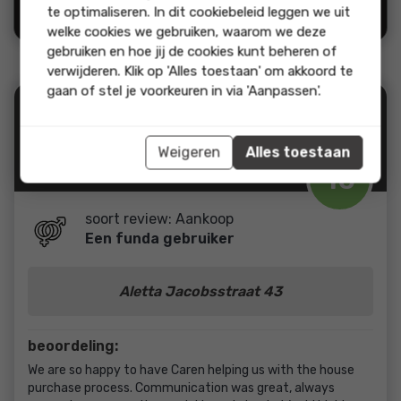
"Ja, ik beveel dit bedrijf
te optimaliseren. In dit cookiebeleid leggen we uit
aan"
welke cookies we gebruiken, waarom we deze
gebruiken en hoe jij de cookies kunt beheren of
verwijderen. Klik op 'Alles toestaan' om akkoord te
gaan of stel je voorkeuren in via 'Aanpassen'.
24-03-2026
Bereikbaarheid en
10
communicatie
Deskundigheid
10
Weigeren
Alles toestaan
Onderhandeling en
10
10
resultaat
Prijs / kwaliteit
10
soort review: Aankoop
Een funda gebruiker
Aletta Jacobsstraat 43
beoordeling:
We are so happy to have Caren helping us with the house
purchase process. Communication was great, always