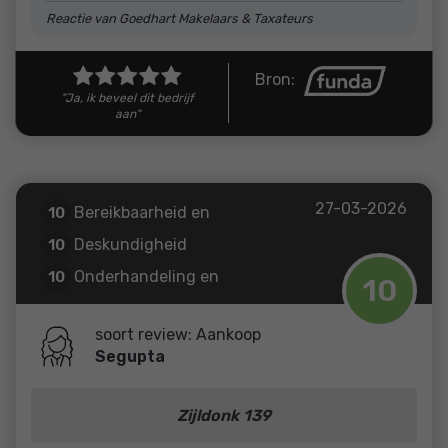
Reactie van Goedhart Makelaars & Taxateurs
Bron:
"Ja, ik beveel dit bedrijf
aan"
27-03-2026
Bereikbaarheid en
10
communicatie
Deskundigheid
10
Onderhandeling en
10
10
resultaat
Prijs / kwaliteit
10
soort review: Aankoop
Segupta
Zijldonk 139