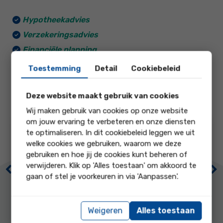
hebt. Wij zijn wél helemaal thuis in de financiële wereld.
Wij denken graag met je mee wat voor jou/jullie een
Hypotheekadvies
goede keuze is. Daarom zetten wij gewoon alle
mogelijkheden overzichtelijk voor jou op een rijtje. En
Verzekeringsadvies
mocht je onverhoopt schade hebben: we helpen om
Financiële planning
deze schade zo goed en snel mogelijk te laten
Risicomanagement
herstellen.
Toestemming
Detail
Cookiebeleid
Deze website maakt gebruik van cookies
Wij maken gebruik van cookies op onze website
om jouw ervaring te verbeteren en onze diensten
8.7
10
te optimaliseren. In dit cookiebeleid leggen we uit
welke cookies we gebruiken, waarom we deze
gebruiken en hoe jij de cookies kunt beheren of
onze score op
onze score op
verwijderen. Klik op 'Alles toestaan' om akkoord te
Previous
Ne
gaan of stel je voorkeuren in via 'Aanpassen'.
Nh1816
Begeleiding
Weigeren
Alles toestaan