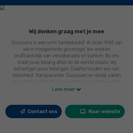
Wij denken graag met je mee
Goossens is een echt familiebedrijf. Al sinds 1943 zijn
we in Hoogerheide gevestigd. We werken
onafhankelijk van verzekeraars en banken. Bij ons
staat jouw belang altijd op de eerste plaats. Wij
behartigen jouw belangen. Daarbij houden we van
zekerheid. Transparantie. Duurzaam en eerlijk zaken
doen. Ook bij de partijen waarmee we samenwerken.
Ons team zorgt ervoor dat je geen risico’s loopt die je
Lees meer
niet wilt lopen
We snappen dat je soms door de financiële bomen het
Contact ons
Naar website
bos niet meer ziet: met al die verschillende banken,
verzekeraars, vermogensbeheerders, makelaars en
notarissen. Zeker als je er niet dagelijks mee te maken