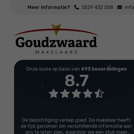
Meer informatie?
0529 432 058
inf
Onze score op basis van
693 beoordelingen
8.7
De bezichtiging verliep goed. De makelaar heeft
de tijd genomen om verschillende informatie aan
ons te laten zien, waardoor we een stuk meer