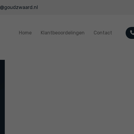
o@goudzwaard.nl
Home
Klantbeoordelingen
Contact
Moesten zelf achter aanpassing van de inhoud
en oppervlakte aan dit was te laag opgenomen.
Voor de rest prima!.