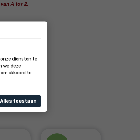
van A tot Z.
 onze diensten te
om we deze
' om akkoord te
Alles toestaan