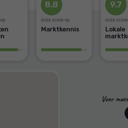
8.8
9.7
9.5
9.7
 op
 op
onze score op
onze score op
onze score
onze score
ennis
ken
Lokale
Marktkennis
Prijs /
Lokale
en
marktkennis
kwalite
marktk
Voor meer