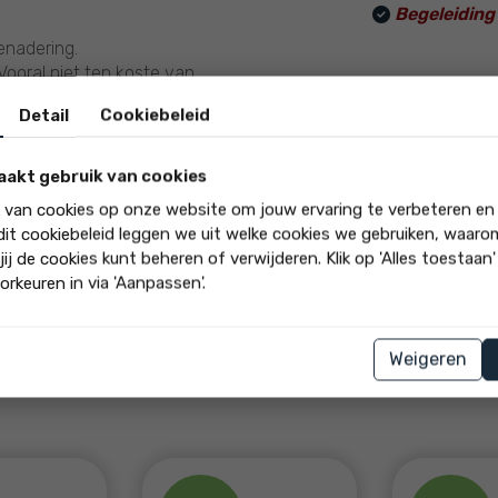
Begeleiding 
benadering.
 Vooral niet ten koste van
viduele opdrachtgever. Wij
Detail
Cookiebeleid
undig advies, indien gewenst
aakt gebruik van cookies
akkelijk benaderbaar is,
k van cookies op onze website om jouw ervaring te verbeteren en
 beschikt? Uw zoektocht
 dit cookiebeleid leggen we uit welke cookies we gebruiken, waar
erfecte match, zonder twijfel
jij de cookies kunt beheren of verwijderen. Klik op 'Alles toestaan
orkeuren in via 'Aanpassen'.
Weigeren