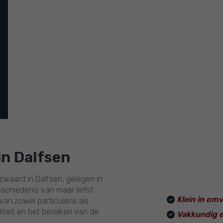
10
Deskundigheid
10
Lokale marktkennis
10
Prijs / kwaliteit
10
Service en begeleiding
xt
in Dalfsen
waard in Dalfsen, gelegen in
eschiedenis van maar liefst
Klein in omv
an zowel particuliere als
liteit en het bereiken van de
Vakkundig en