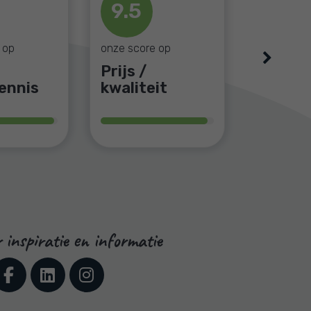
9.5
9.5
 op
 op
onze score op
onze score
Next
Prijs /
Servic
it
ennis
kwaliteit
begele
 inspiratie en informatie