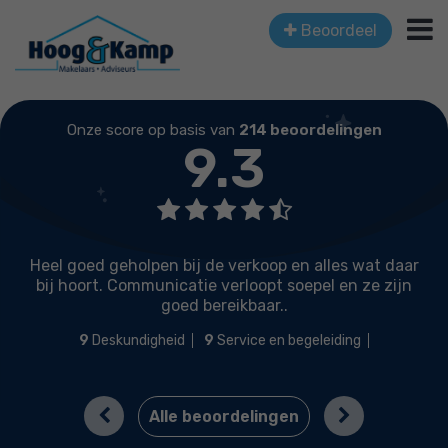
Beoordeel
Onze score op basis van
214 beoordelingen
9.3
Heel goed geholpen bij de verkoop en alles wat daar
bij hoort. Communicatie verloopt soepel en ze zijn
goed bereikbaar..
9
Deskundigheid
9
Service en begeleiding
9
Prijs / kwaliteit
9
Lokale marktkennis
Previous
Next
Alle beoordelingen