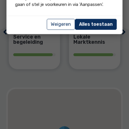
gaan of stel je voorkeuren in via 'Aanpassen'.
9.3
9.4
Weigeren
Alles toestaan
onze score op
onze score op
Previous
Ne
Service en
Lokale
begeleiding
Marktkennis