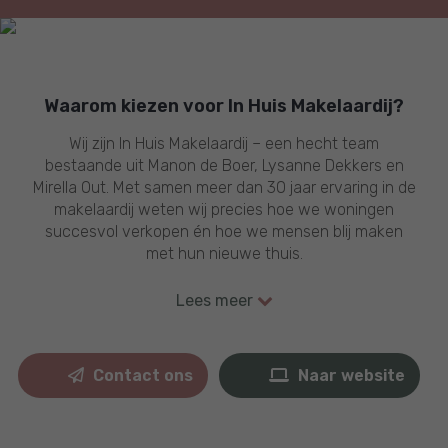
Waarom kiezen voor In Huis Makelaardij?
Wij zijn In Huis Makelaardij – een hecht team
bestaande uit Manon de Boer, Lysanne Dekkers en
Mirella Out. Met samen meer dan 30 jaar ervaring in de
makelaardij weten wij precies hoe we woningen
succesvol verkopen én hoe we mensen blij maken
met hun nieuwe thuis.
Ons team staat als een huis: persoonlijk, betrokken en
Lees meer
altijd met een flinke dosis enthousiasme. Voor ons
geldt maar één ding: wij zijn pas tevreden als jij dat ook
bent.
Contact ons
Naar website
Of je nu je woning wilt kopen, verkopen of verhuren, bij
ons ben je aan het juiste adres. Daarnaast verzorgen