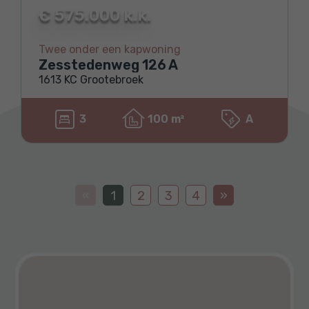
€ 575.000 k.k.
Twee onder een kapwoning
Zesstedenweg 126 A
1613 KC Grootebroek
3
100 m²
A
«
1
2
3
4
»