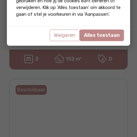
gebruiken en hoe jij de cookies kunt beheren of
verwijderen. Klik op 'Alles toestaan' om akkoord te
€ 450.000 k.k.
gaan of stel je voorkeuren in via 'Aanpassen'.
Vrijstaande woning
Broekerhavenweg 107
Weigeren
Alles toestaan
1611 CB Bovenkarspel
3
152 m²
D
Beschikbaar