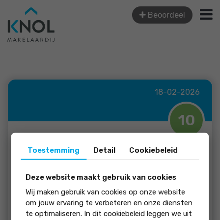
Beoordeel
18-02-2026
10
j souman
Toestemming
Detail
Cookiebeleid
Snel en correct geholpen, kort...
Deze website maakt gebruik van cookies
Wij maken gebruik van cookies op onze website
om jouw ervaring te verbeteren en onze diensten
beoordeling:
te optimaliseren. In dit cookiebeleid leggen we uit
Snel en correct geholpen, korte lijntjes.