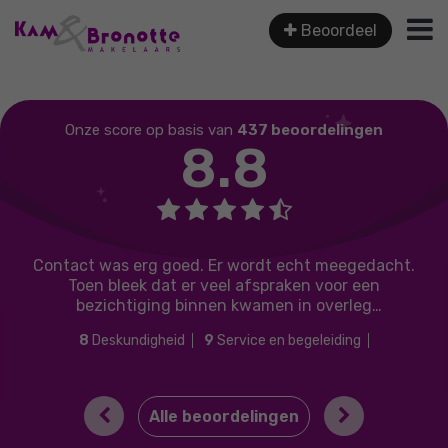
Beoordeel
Onze score op basis van
437 beoordelingen
8.8
Contact was erg goed. Er wordt echt meegedacht.
Toen bleek dat er veel afspraken voor een
bezichtiging binnen kwamen in overleg
verkoopstrategie aangepast..
8
Deskundigheid
9
Service en begeleiding
9
Prijs / kwaliteit
8
Lokale marktkennis
Previous
Next
Alle beoordelingen