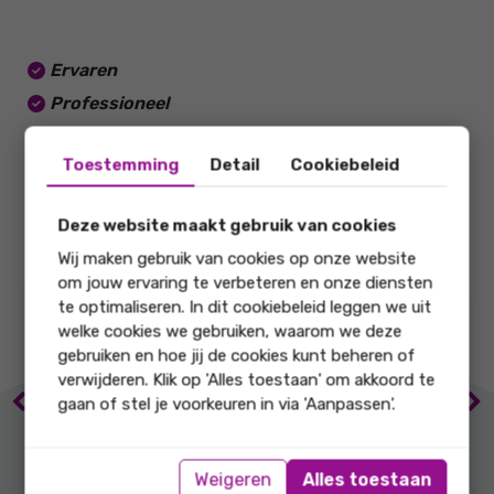
met ons op! Wij garanderen dat wij u niet zullen
teleurstellen!
Ervaren
Kam & Bronotte makelaars: Dit zijn wij!
Professioneel
Adviseren
Toestemming
Detail
Cookiebeleid
Betrouwbaar
Deze website maakt gebruik van cookies
Wij maken gebruik van cookies op onze website
om jouw ervaring te verbeteren en onze diensten
te optimaliseren. In dit cookiebeleid leggen we uit
9.7
9.2
welke cookies we gebruiken, waarom we deze
gebruiken en hoe jij de cookies kunt beheren of
verwijderen. Klik op 'Alles toestaan' om akkoord te
onze score op
onze score op
Previous
Ne
gaan of stel je voorkeuren in via 'Aanpassen'.
Marktkennis
Lokale
marktkennis
Weigeren
Alles toestaan