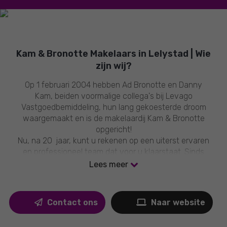
Kam & Bronotte Makelaars in Lelystad | Wie
zijn wij?
Op 1 februari 2004 hebben Ad Bronotte en Danny
Kam, beiden voormalige collega's bij Levago
Vastgoedbemiddeling, hun lang gekoesterde droom
waargemaakt en is de makelaardij Kam & Bronotte
opgericht!
Nu, na 20 jaar, kunt u rekenen op een uiterst ervaren
en professioneel team dat voor u klaarstaat. Sinds
2007 zijn wij de onbetwiste nummer 1 makelaar in
Lees meer
Lelystad, met meer succesvolle woningverkopen dan
welke andere makelaar dan ook!
Contact ons
Naar website
Heeft u plannen om te kopen of verkopen? Behoefte
aan deskundig advies? Neem vandaag nog contact