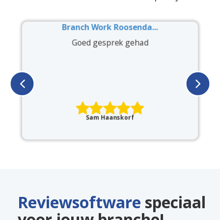
RVL Auto’s
V
Op zoek naar een Lynk & co zijn we
meerdere keren RVL bezocht en
uiteindelijk een mooie 01 gekozen.
Edwin heeft ons hierbij uitste...
Domensini
Reviewsoftware
speciaal
voor jouw branche!