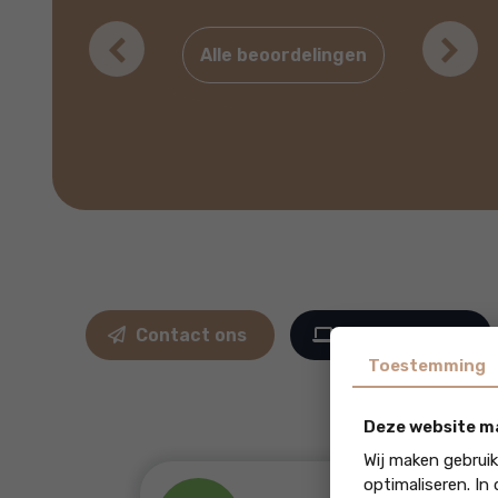
Previous
Ne
Alle beoordelingen
Contact ons
Naar website
Toestemming
Deze website m
Wij maken gebrui
optimaliseren. In