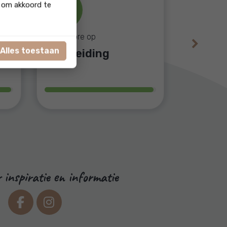
' om akkoord te
9.8
onze score op
Next
Alles toestaan
Begeleiding
 inspiratie en informatie