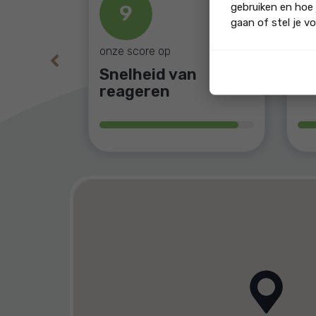
gebruiken en hoe 
9
gaan of stel je vo
onze score op
onz
Previous
Snelheid van
Af
reageren