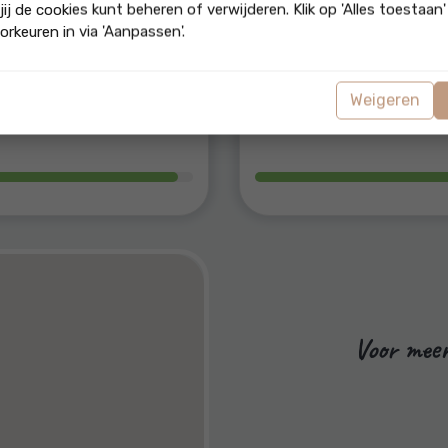
jij de cookies kunt beheren of verwijderen. Klik op 'Alles toestaan
9.3
9.8
orkeuren in via 'Aanpassen'.
e score op
onze score op
Weigeren
spraken nakomen
Marktkennis
Voor meer