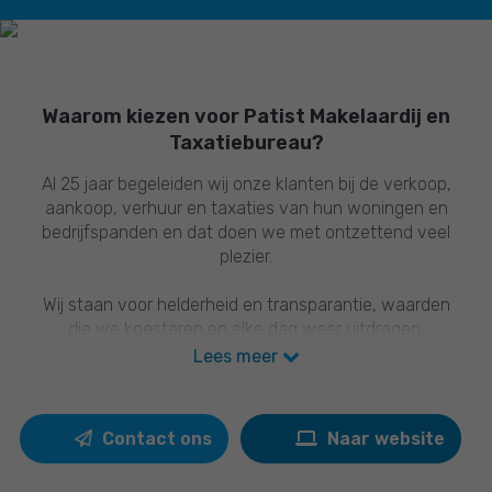
Waarom kiezen voor Patist Makelaardij en
Taxatiebureau?
Al 25 jaar begeleiden wij onze klanten bij de verkoop,
aankoop, verhuur en taxaties van hun woningen en
bedrijfspanden en dat doen we met ontzettend veel
plezier.
Wij staan voor helderheid en transparantie, waarden
die we koesteren en elke dag weer uitdragen.
Wil je weten wat die waarden voor jou betekenen?
Lees meer
We komen ze graag met je bespreken!
Contact ons
Naar website