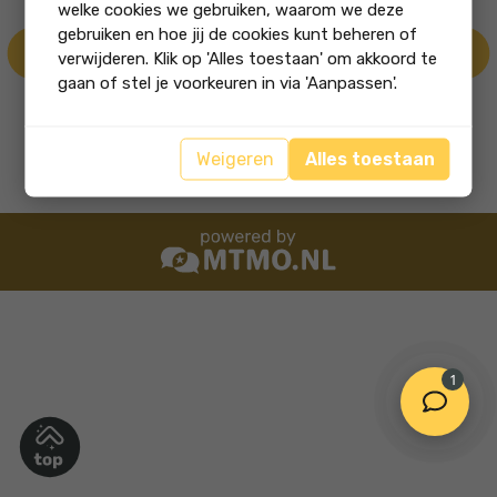
Vlotte afhandeling. Enige minpuntje,
welke cookies we gebruiken, waarom we deze
doordat het een eenmansbedrijf is, slecht
gebruiken en hoe jij de cookies kunt beheren of
be...
verwijderen. Klik op 'Alles toestaan' om akkoord te
gaan of stel je voorkeuren in via 'Aanpassen'.
Weigeren
Alles toestaan
Een Funda gebruiker
, 10-07-2026
1