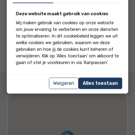
zonder loze beloftes maar met eerlijke en duidelijke
afspraken. U kunt bij ons terecht voor alle
Deze website maakt gebruik van cookies
loodgieterswerkzaamheden met als specialisatie
Scherpe prijzen
lekdetectie inclusief uitgebreid rapportage en advies.
Wij maken gebruik van cookies op onze website
Gedetailleerd rapport
om jouw ervaring te verbeteren en onze diensten
te optimaliseren. In dit cookiebeleid leggen we uit
Kwalitatief onderscheidend
welke cookies we gebruiken, waarom we deze
Uw probleem dezelfde dag nog opgelost
gebruiken en hoe jij de cookies kunt beheren of
verwijderen. Klik op 'Alles toestaan' om akkoord te
gaan of stel je voorkeuren in via 'Aanpassen'.
Weigeren
Alles toestaan