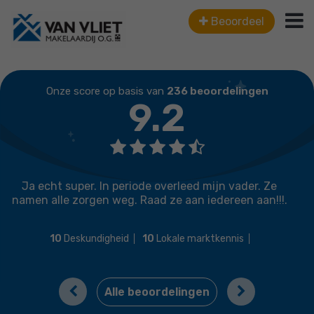
Beoordeel
Onze score op basis van
236 beoordelingen
9.2
In periode overleed mijn vader. Ze
Contact met de m
n weg. Raad ze aan iedereen aan!!!.
verkoopplan was re
voor de mens
igheid
10
Lokale marktkennis
9
Deskundigheid
9
aliteit
10
Service en begeleiding
9
Previous
Next
Alle beoordelingen