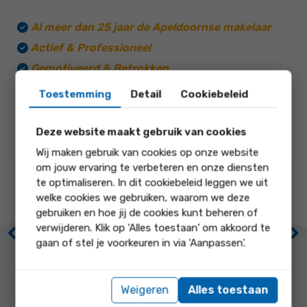
Al meer dan 25 jaar de Apeldoornse makelaar
Actief & Professioneel
Gemotiveerd & Betrokken
Persoonlijke benadering
Toestemming
Detail
Cookiebeleid
Deze website maakt gebruik van cookies
Wij maken gebruik van cookies op onze website
om jouw ervaring te verbeteren en onze diensten
9.1
9
te optimaliseren. In dit cookiebeleid leggen we uit
welke cookies we gebruiken, waarom we deze
gebruiken en hoe jij de cookies kunt beheren of
onze score op
onze score op
verwijderen. Klik op 'Alles toestaan' om akkoord te
Previous
Ne
gaan of stel je voorkeuren in via 'Aanpassen'.
Lokale
Prijs / kwaliteit
marktkennis
Weigeren
Alles toestaan