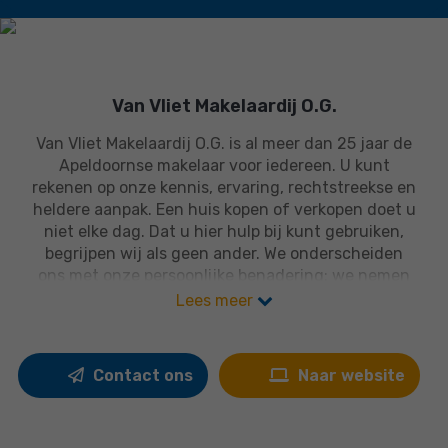
Van Vliet Makelaardij O.G.
Van Vliet Makelaardij O.G. is al meer dan 25 jaar de
Apeldoornse makelaar voor iedereen. U kunt
rekenen op onze kennis, ervaring, rechtstreekse en
heldere aanpak. Een huis kopen of verkopen doet u
niet elke dag. Dat u hier hulp bij kunt gebruiken,
begrijpen wij als geen ander. We onderscheiden
ons met onze persoonlijke benadering: we nemen
voor elke klant ruim de tijd en halen het maximale
Lees meer
resultaat voor u. We handelen proactief en staan in
voor de hoogste kwaliteit.
Contact ons
Naar website