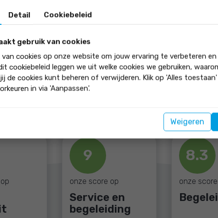
n betrouwbaarheid met een
Detail
Cookiebeleid
 denken met je mee en staan
f taxatie van jouw woning.
aakt gebruik van cookies
k van cookies op onze website om jouw ervaring te verbeteren en
 dit cookiebeleid leggen we uit welke cookies we gebruiken, waar
jij de cookies kunt beheren of verwijderen. Klik op 'Alles toestaan
orkeuren in via 'Aanpassen'.
Weigeren
9
8.3
 op
onze score op
onze score
Service en
Begele
it
begeleiding