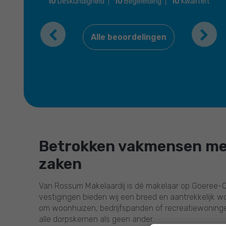
10
Deskundigheid
10
Begeleiding
10
Kwaliteit
Previous
Ne
Alle beoordelingen
Betrokken vakmensen me
zaken
Van Rossum Makelaardij is dé makelaar op Goeree-O
vestigingen bieden wij een breed en aantrekkelijk w
om woonhuizen, bedrijfspanden of recreatiewoninge
alle dorpskernen als geen ander.