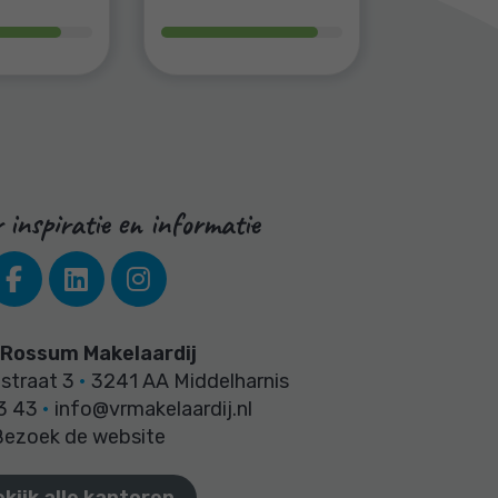
 inspiratie en informatie
 Rossum Makelaardij
straat 3
•
3241 AA Middelharnis
3 43
•
info@vrmakelaardij.nl
Bezoek de website
kijk alle kantoren