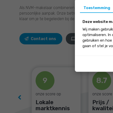
Als NVM-makelaar combineren we deskundigheid e
Toestemming
persoonlijke aanpak. Onze betrokken professionals
klaar om je te begeleiden bij de verkoop, aankoop o
Deze website m
Wij maken gebrui
optimaliseren. In
Contact ons
Naar website
gebruiken en hoe 
gaan of stel je vo
9
8.7
onze score op
onze score
Previous
Lokale
Prijs /
marktkennis
kwalite