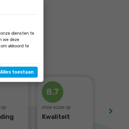
 onze diensten te
om we deze
' om akkoord te
Alles toestaan
8.7
 op
onze score op
Next
iding
Kwaliteit