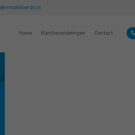
o@vrmakelaardij.nl
Home
Klantbeoordelingen
Contact
had een taxatie aangevraagd en de eerste
mogelijkheid was al na 2 dagen. daarna had ik t
rapport ook binnen 2 dagen in mn mail zitten alles
dus boven verwachting snel!.