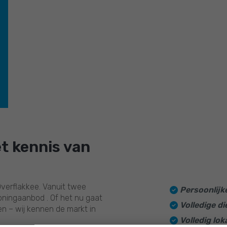
10
Deskundigheid
10
Begeleiding
10
Kwaliteit
xt
t kennis van
verflakkee. Vanuit twee
Persoonlijk
oningaanbod . Of het nu gaat
Volledige d
n – wij kennen de markt in
Volledig lok