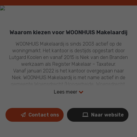
Waarom kiezen voor WOONHUIS Makelaardij
WOONHUIS Makelaardij is sinds 2003 actief op de
woningmarkt. Het kantoor is destijds opgestart door
Lutgard Koolen en vanaf 2015 is Niek van den Branden
werkzaam als Register Makelaar – Taxateur.
Vanaf januari 2022 is het kantoor overgegaan naar
Niek. WOONHUIS Makelaardij is met name actief in de
gemeente Woensdrecht (Hoogerheide, Woensdrecht,
Huijbergen, Ossendrecht en Putte).
Lees meer
Maar ook verkopen en taxaties in omliggende
gemeentes (Bergen op Zoom, Reimerswaal en
Roosendaal) zijn mogelijk.
Contact ons
Naar website
Een huis verkopen of kopen gaat om veel geld en zijn
grote beslissingen in het leven. Als lid van de