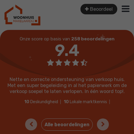
Beoordeel
Onze score op basis van
258 beoordelingen
9.4
Nette en correcte ondersteuning van verkoop huis.
Met een super begeleiding in al het papierwerk om de
verkoop soepel te laten verlopen. In één woord top!.
10
Deskundigheid
10
Lokale marktkennis
10
Prijs / kwaliteit
10
Service en begeleiding
Previous
Next
Alle beoordelingen