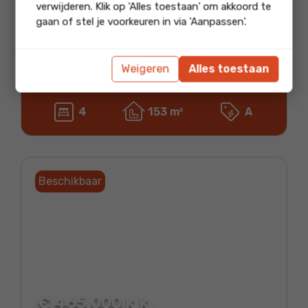
€ 495.000 k.k.
verwijderen. Klik op 'Alles toestaan' om akkoord te
gaan of stel je voorkeuren in via 'Aanpassen'.
Vrijstaande woning
Putseweg 19
Weigeren
Alles toestaan
4631 CH Hoogerheide
4
153 m²
A
Beschikbaar
€ 465.000 k.k.