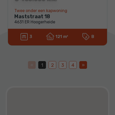
Twee onder een kapwoning
Maststraat 18
4631 ER Hoogerheide
3
121 m²
B
«
1
2
3
4
»