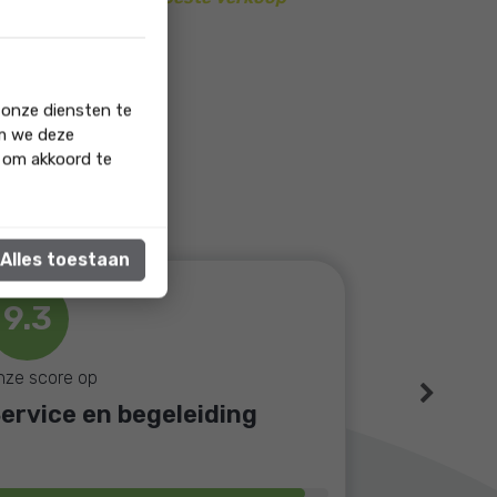
 onze diensten te
om we deze
' om akkoord te
Alles toestaan
9.3
nze score op
Next
ervice en begeleiding