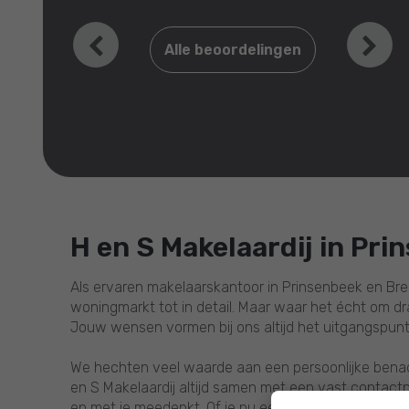
10
Prijs / kwaliteit
10
Lokale marktkennis
Previous
Ne
Alle beoordelingen
H en S Makelaardij in Pri
Als ervaren makelaarskantoor in Prinsenbeek en Bre
woningmarkt tot in detail. Maar waar het écht om draai
Jouw wensen vormen bij ons altijd het uitgangspunt
We hechten veel waarde aan een persoonlijke benade
en S Makelaardij altijd samen met een vast contactp
en met je meedenkt. Of je nu een woning wilt kopen