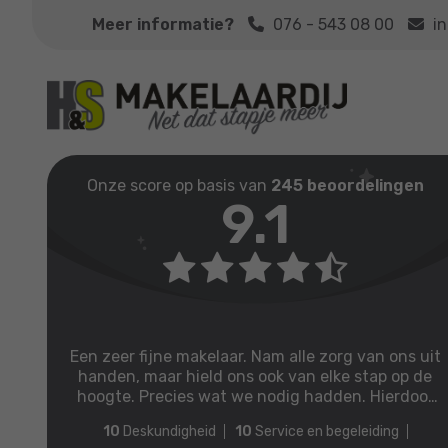
Meer informatie?
076 - 543 08 00
i
Onze score op basis van
245 beoordelingen
9.1
Een zeer fijne makelaar. Nam alle zorg van ons uit
handen, maar hield ons ook van elke stap op de
hoogte. Precies wat we nodig hadden. Hierdoor
werd de verkoop een zorg minder..
10
Deskundigheid
10
Service en begeleiding