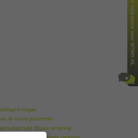
etingstrategie
 en de vaste gezichten
rs met ruim 15 jaar ervaring
tegie gericht op de beste verkoop