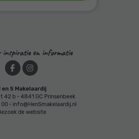
 inspiratie en informatie
 en S Makelaardij
t 42 b
•
4841 GC Prinsenbeek
 00
•
info@HenSmakelaardij.nl
Bezoek de website