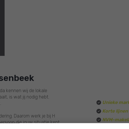
xt
nsenbeek
da kennen wij de lokale
t, is wat jij nodig hebt.
Unieke mark
.
Korte lijnen
ring. Daarom werk je bij H
NVM-makelaa
ersoon die jouw situatie kent
Unieke stra
, verkopen of behoefte hebt