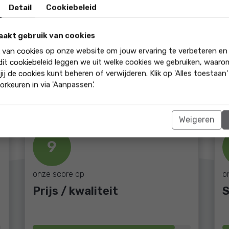
Detail
Cookiebeleid
n je woonwensen écht te
 bij je past.
aakt gebruik van cookies
k van cookies op onze website om jouw ervaring te verbeteren en
 dit cookiebeleid leggen we uit welke cookies we gebruiken, waar
jij de cookies kunt beheren of verwijderen. Klik op 'Alles toestaan
orkeuren in via 'Aanpassen'.
Weigeren
9
onze score op
o
Prijs / kwaliteit
S