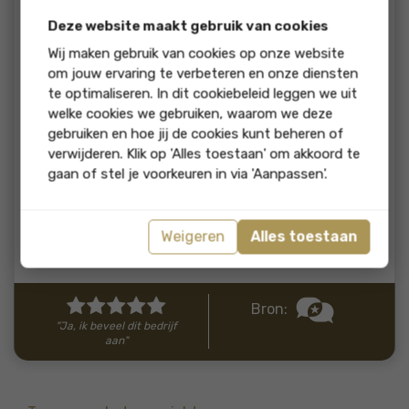
beoordeling:
Deze website maakt gebruik van cookies
Meerdere woningen verkocht in de familie en nu zeer
tevreden met de verkoop van mijn eigen huis woning. Fijne
Wij maken gebruik van cookies op onze website
communicatie, komen afspraken na en verkoop was snel
om jouw ervaring te verbeteren en onze diensten
rond.
te optimaliseren. In dit cookiebeleid leggen we uit
welke cookies we gebruiken, waarom we deze
reactie
gebruiken en hoe jij de cookies kunt beheren of
verwijderen. Klik op 'Alles toestaan' om akkoord te
Beste Ilona, Dank je wel voor jouw hele mooie
gaan of stel je voorkeuren in via 'Aanpassen'.
review. Fijn om te horen en en wensen jou heel
veel woonplezier op jouw nieuwe locatie. Warme
groet, het Abelen Team.
Weigeren
Alles toestaan
Reactie van Abelen Makelaars & Taxateurs
Bron:
"Ja, ik beveel dit bedrijf
aan"