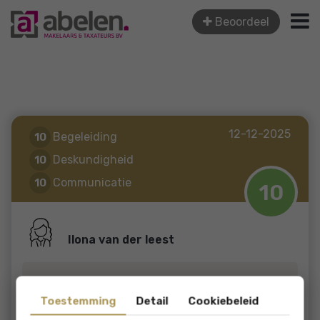
Beoordeel
12-12-2025
Begeleiding
10
Deskundigheid
10
Communicatie
10
10
Ilona van der leest
Fijne makelaar met veel kennis in huis.
Toestemming
Detail
Cookiebeleid