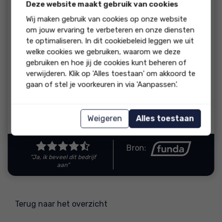
beoordeling:
Deze website maakt gebruik van cookies
Contact verliep heel goed, deskundig en snel. Wij waren
Wij maken gebruik van cookies op onze website
tevreden en werden goed op de hoogte gehouden.
om jouw ervaring te verbeteren en onze diensten
te optimaliseren. In dit cookiebeleid leggen we uit
reactie
welke cookies we gebruiken, waarom we deze
gebruiken en hoe jij de cookies kunt beheren of
Bedankt voor de mooie beoordeling en fijn dat u
verwijderen. Klik op 'Alles toestaan' om akkoord te
de communicatie als prettig ervaren heeft. Met
gaan of stel je voorkeuren in via 'Aanpassen'.
vriendelijke groeten, Hans, Marijke, Esther,
Leandra en Inge
Weigeren
Alles toestaan
Reactie van Bon Makelaardij
Bron:
"Ja, ik beveel dit bedrijf
aan"
Terug naar het overzicht