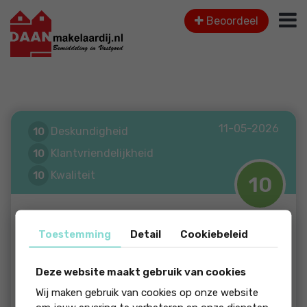
Beoordeel
11-05-2026
Deskundigheid
10
Klantvriendelijkheid
10
Kwaliteit
10
10
Service
10
Persoonlijkheid
10
Michiel van Diggelen
Toestemming
Detail
Cookiebeleid
Communicatie
10
Klantgericht!
Deze website maakt gebruik van cookies
Wij maken gebruik van cookies op onze website