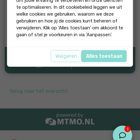
om jouw ervaring te verbeteren en onze diensten
beoordeling:
te optimaliseren. In dit cookiebeleid leggen we uit
Ze zijn heel erg klantgericht en ook meteen aanspreekbaar
welke cookies we gebruiken, waarom we deze
bij vragen. Ze zitten er goed bovenop, denken actief mee.
gebruiken en hoe jij de cookies kunt beheren of
Nemen overal de tijd voor en informeren je heel goed. Ze
verwijderen. Klik op 'Alles toestaan' om akkoord te
geven echt het gevoel dat je belangrijk bent. Ze gaan
gaan of stel je voorkeuren in via 'Aanpassen'.
ervoor om een mooi resultaat te behalen.
Weigeren
Alles toestaan
Bron:
"Ja, ik beveel dit bedrijf
aan"
Terug naar het overzicht
1