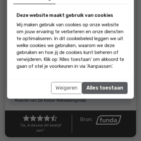
beoordeling:
Wij werden goed op de hoogte gehouden van de
Deze website maakt gebruik van cookies
ontwikkelingen. De makelaar reageerde snel op appjes,
mailtjes dat was prettig. Hij gaf ons goed advies en wist
Wij maken gebruik van cookies op onze website
goed wat er zich af speelde op de woningmarkt. Was erg
om jouw ervaring te verbeteren en onze diensten
vriendelijk en behulpzaam.
te optimaliseren. In dit cookiebeleid leggen we uit
welke cookies we gebruiken, waarom we deze
reactie
gebruiken en hoe jij de cookies kunt beheren of
verwijderen. Klik op 'Alles toestaan' om akkoord te
Bedankt voor de goede beoordeling. Fijn om te
gaan of stel je voorkeuren in via 'Aanpassen'.
horen dat jullie tevreden zijn over de begeleiding
en het contact. Heel veel geluk in jullie nieuwe
huis! Hartelijke groet, Mirjam, Leroy en Sunny
Weigeren
Alles toestaan
Team De Keizer Smit Makelaarshuys
Reactie van De Keizer Makelaarsgroep
Bron:
"Ja, ik beveel dit bedrijf
aan"