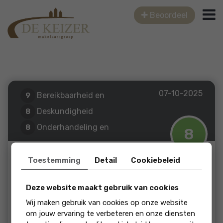
Beoordeel
07-10-2025
Bereikbaarheid en
9
communicatie
Deskundigheid
8
Onderhandeling en
8
8
resultaat
Prijs / kwaliteit
7
soort review: Aankoop
Toestemming
Detail
Cookiebeleid
Een funda gebruiker
Deze website maakt gebruik van cookies
Kamgras 71
Wij maken gebruik van cookies op onze website
om jouw ervaring te verbeteren en onze diensten