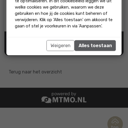
te optimaliseren. In dit cookiebeleid leggen we uit
beoordeling:
welke cookies we gebruiken, waarom we deze
Anne Marie heeft ons goed geholpen. Het contact verliep
gebruiken en hoe jij de cookies kunt beheren of
prettig en wanneer nodig konden we snel schakelen. Ze
verwijderen. Klik op 'Alles toestaan' om akkoord te
leerde ons echt kennen en dacht fijn mee.
gaan of stel je voorkeuren in via 'Aanpassen'.
Bron:
Weigeren
Alles toestaan
"Ja, ik beveel dit bedrijf
aan"
Terug naar het overzicht