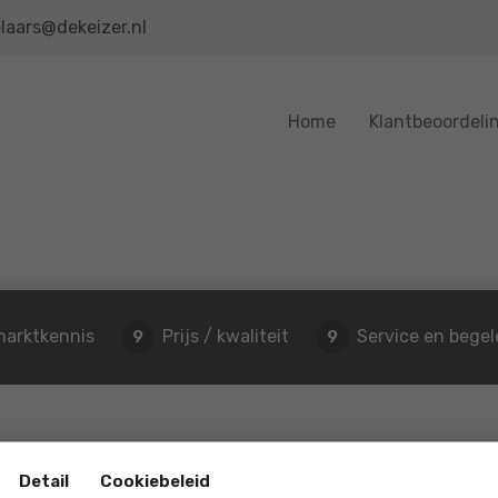
laars@dekeizer.nl
Home
Klantbeoordeli
marktkennis
Prijs / kwaliteit
Service en begel
9
9
Detail
Cookiebeleid