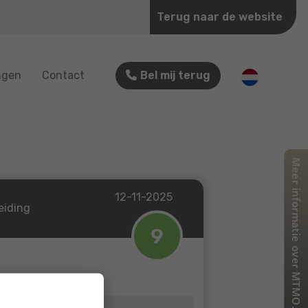
Terug naar de website
ngen
Contact
Bel mij terug
12-11-2025
eiding
9