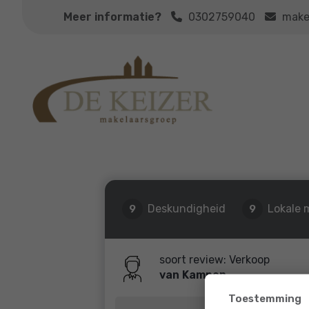
Meer informatie?
0302759040
make
Deskundigheid
Lokale 
9
9
soort review: Verkoop
van Kampen
Toestemming