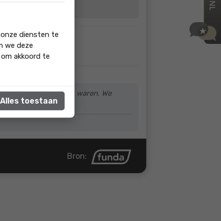
 onze diensten te
om we deze
r verliep ook soepel.
' om akkoord te
 het contact naar wens waren. We
Alles toestaan
Bron: