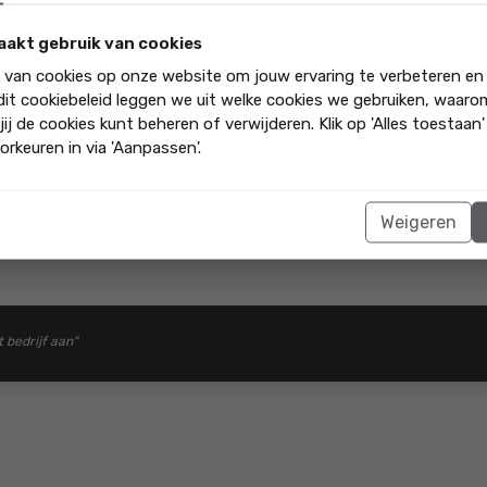
Zijdemos 15
aakt gebruik van cookies
k van cookies op onze website om jouw ervaring te verbeteren en
 dit cookiebeleid leggen we uit welke cookies we gebruiken, waar
ing was prima. Anne Marie is zeer deskundig en het contact met kantoo
jij de cookies kunt beheren of verwijderen. Klik op 'Alles toestaan
orkeuren in via 'Aanpassen'.
 de fijne samenwerking! Fijn om te horen dat de begeleiding en
Weigeren
t bedrijf aan"