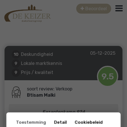
Beoordeel
05-12-2025
Deskundigheid
10
Lokale marktkennis
9
Prijs / kwaliteit
9
9.5
Service en begeleiding
10
soort review: Verkoop
Btisam Malki
Fazantenkamp 924
Toestemming
Detail
Cookiebeleid