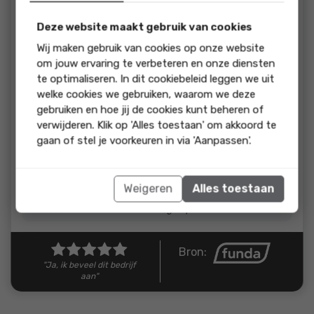
beoordeling:
Ons contact met de makelaar verliep uitstekend. We kregen
Deze website maakt gebruik van cookies
alle ruimte om onze vragen te stellen, en alles werd op een
Wij maken gebruik van cookies op onze website
nette en vriendelijke manier opgepakt. Wat we vooral
om jouw ervaring te verbeteren en onze diensten
waardeerden, was dat er echt naar ons geluisterd werd.
te optimaliseren. In dit cookiebeleid leggen we uit
welke cookies we gebruiken, waarom we deze
reactie
gebruiken en hoe jij de cookies kunt beheren of
Dank voor de mooie beoordeling, een leuk
verwijderen. Klik op 'Alles toestaan' om akkoord te
Sinterklaascadeautje! We hebben een prachtige
gaan of stel je voorkeuren in via 'Aanpassen'.
verkoop neergezet samen, heel veel woonplezier
in jullie nieuwe woning alvast! Gr. Dana & Team de
Keizer Vechtstreek Makelaars
Weigeren
Alles toestaan
Reactie van De Keizer Makelaarsgroep
Bron:
"Ja, ik beveel dit bedrijf
aan"