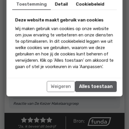
beoordeling:
Toestemming
Detail
Cookiebeleid
We hebben een hele fijne ervaring gehad bij de Keizer. Mirjam
heeft een warme persoonlijkheid en geeft in het contact
Deze website maakt gebruik van cookies
nét even wat meer dan wij met andere makelaars hebben
ervaren. Van Leroy een hele goede begeleiding gehad tijdens
Wij maken gebruik van cookies op onze website
de verkoop. Duidelijke adviezen waar nodig en een luisterend
om jouw ervaring te verbeteren en onze diensten
oor bij onze spanning of onzekerheden.
te optimaliseren. In dit cookiebeleid leggen we uit
welke cookies we gebruiken, waarom we deze
reactie
gebruiken en hoe jij de cookies kunt beheren of
verwijderen. Klik op 'Alles toestaan' om akkoord te
Dank jullie wel voor deze mooie woorden! Wat fijn
gaan of stel je voorkeuren in via 'Aanpassen'.
om te horen dat zowel Mirjam als Leroy jullie zo
goed hebben kunnen begeleiden. Jullie
vertrouwen en openheid maakten de
Weigeren
Alles toestaan
samenwerking extra prettig. Heel veel geluk met
de volgende stap!
Reactie van De Keizer Makelaarsgroep
Bron:
"Ja, ik beveel dit bedrijf