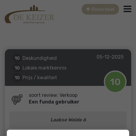
Beoordeel
05-12-2025
Deskundigheid
10
Lokale marktkennis
10
Prijs / kwaliteit
10
10
Service en begeleiding
10
soort review: Verkoop
Een funda gebruiker
Laakse Weide 6