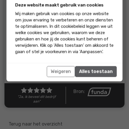
beoordeling:
Deze website maakt gebruik van cookies
Fantastisch geholpen door Mirjam en het hele team! De
Wij maken gebruik van cookies op onze website
samenwerking was zeer prettig, communicatie was top en
om jouw ervaring te verbeteren en onze diensten
de verkoop verliep razendsnel. Professioneel, persoonlijk en
te optimaliseren. In dit cookiebeleid leggen we uit
een absolute aanrader.
welke cookies we gebruiken, waarom we deze
gebruiken en hoe jij de cookies kunt beheren of
reactie
verwijderen. Klik op 'Alles toestaan' om akkoord te
Wat fijn om te horen! Dank voor deze mooie
gaan of stel je voorkeuren in via 'Aanpassen'.
woorden geweldig dat alles zo snel en soepel is
verlopen.
Weigeren
Alles toestaan
Reactie van De Keizer Makelaarsgroep
Bron:
"Ja, ik beveel dit bedrijf
aan"
Terug naar het overzicht