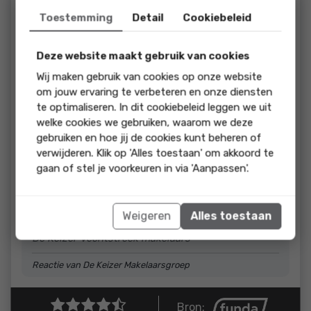
beoordeling:
Toestemming
Detail
Cookiebeleid
We zijn geweldig geholpen door deze makelaar. Vooral Dana
en Dominique in kantoor Maarssen zijn kanjers. Niet was hen
te veel, ze hadden eindeloos geduld met onze vragen (en
Deze website maakt gebruik van cookies
dat waren er veel) We willen nooit meer verhuizen, maar
Wij maken gebruik van cookies op onze website
voor anderen: ga naar De Keizer!
om jouw ervaring te verbeteren en onze diensten
te optimaliseren. In dit cookiebeleid leggen we uit
reactie
welke cookies we gebruiken, waarom we deze
Beste Nell en Paul, Bedankt voor de prachtige
gebruiken en hoe jij de cookies kunt beheren of
beoordeling, dit waarderen we enorm. Wij hebben
verwijderen. Klik op 'Alles toestaan' om akkoord te
het proces met jullie als erg prettig ervaren. De
gaan of stel je voorkeuren in via 'Aanpassen'.
communicatie was fijn en er was een duidelijk
plan. Dit heeft gezorgd voor een mooi
eindresultaat. Wij wensen jullie veel geluk bij jullie
Weigeren
Alles toestaan
volgende stap. Met vriendelijke groet, Tijn en team
De Keizer Vechtstreek makelaars
Reactie van De Keizer Makelaarsgroep
Bron: