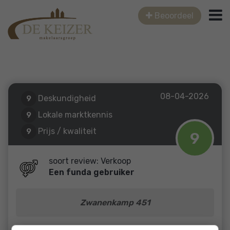
Beoordeel
08-04-2026
Deskundigheid
9
Lokale marktkennis
9
Prijs / kwaliteit
9
9
Service en begeleiding
9
soort review: Verkoop
Een funda gebruiker
Zwanenkamp 451