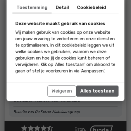
beoordeling:
Toestemming
Detail
Cookiebeleid
Hele fijne ervaring met deze makelaar. Goed te bereiken, fijn
contact via whatsapp groep. Goed ondersteund,
meegedacht en geadviseerd in het gehele verkoopproces
Deze website maakt gebruik van cookies
van ons huis. Altijd een gevoel van vertrouwen ervaren en
Wij maken gebruik van cookies op onze website
het idee dat er vanuit ons belang werd gehandeld.
om jouw ervaring te verbeteren en onze diensten
te optimaliseren. In dit cookiebeleid leggen we uit
reactie
welke cookies we gebruiken, waarom we deze
Beste Lyan en Mark-Jan, Bedankt voor de
gebruiken en hoe jij de cookies kunt beheren of
prachtige beoordeling, dit waarderen we erg. Wij
verwijderen. Klik op 'Alles toestaan' om akkoord te
hebben het proces met jullie als erg prettig
gaan of stel je voorkeuren in via 'Aanpassen'.
ervaren. De communicatie was goed en er was een
duidelijk plan. Dit heeft gezorgd voor een mooi
eindresultaat. Wij wensen jullie veel geluk bij jullie
Weigeren
Alles toestaan
volgende stap. Met vriendelijke groet, Tijn en team
De Keizer Vechtstreek makelaars
Reactie van De Keizer Makelaarsgroep
Bron: