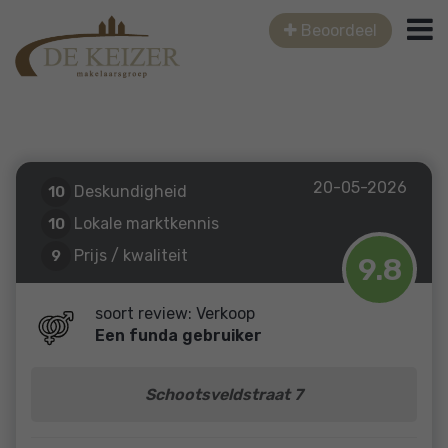
Beoordeel
20-05-2026
Deskundigheid
10
Lokale marktkennis
10
Prijs / kwaliteit
9
9.8
Service en begeleiding
10
soort review: Verkoop
Een funda gebruiker
Schootsveldstraat 7