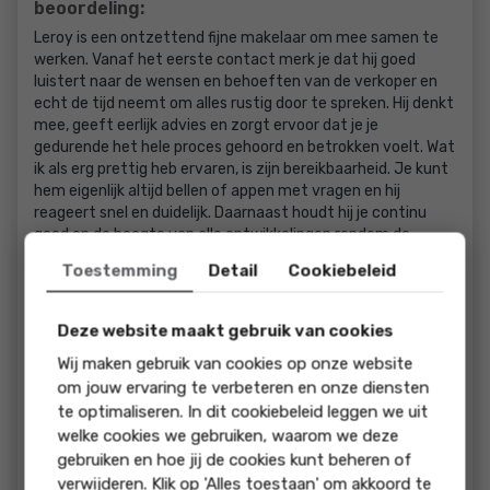
beoordeling:
Leroy is een ontzettend fijne makelaar om mee samen te
werken. Vanaf het eerste contact merk je dat hij goed
luistert naar de wensen en behoeften van de verkoper en
echt de tijd neemt om alles rustig door te spreken. Hij denkt
mee, geeft eerlijk advies en zorgt ervoor dat je je
gedurende het hele proces gehoord en betrokken voelt. Wat
ik als erg prettig heb ervaren, is zijn bereikbaarheid. Je kunt
hem eigenlijk altijd bellen of appen met vragen en hij
reageert snel en duidelijk. Daarnaast houdt hij je continu
goed op de hoogte van alle ontwikkelingen rondom de
verkoop, waardoor je nooit het gevoel hebt dat je ergens
Toestemming
Detail
Cookiebeleid
achteraan moet. Ook zijn kennis van de regio is een groot
pluspunt. Leroy is goed ingelezen in het gebied, kent de
markt goed en weet precies wat er speelt. Dat gaf mij veel
Deze website maakt gebruik van cookies
vertrouwen tijdens het verkoopproces. Naast zijn
Wij maken gebruik van cookies op onze website
professionaliteit is Leroy ook gewoon een prettig persoon in
om jouw ervaring te verbeteren en onze diensten
de omgang. Betrokken, toegankelijk, rustig en betrouwbaar.
Hij zorgt ervoor dat een toch best spannend proces een
te optimaliseren. In dit cookiebeleid leggen we uit
stuk aangenamer verloopt. Ik kijk dan ook met een heel
welke cookies we gebruiken, waarom we deze
goed gevoel terug op de samenwerking en zou Leroy
gebruiken en hoe jij de cookies kunt beheren of
absoluut aanbevelen aan iedereen die op zoek is naar een
verwijderen. Klik op 'Alles toestaan' om akkoord te