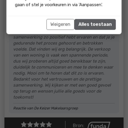
betrokken en deskundige makelaar.
gaan of stel je voorkeuren in via 'Aanpassen'.
reactie
Weigeren
Alles toestaan
Wat een mooie woorden, dankjewel voor deze
uitgebreide review! Fijn om te lezen dat je de
samenwerking zo positief hebt ervaren en dat je je
gedurende het proces gehoord en betrokken
voelde. Dat vinden wij erg belangrijk. De verkoop
van een woning is vaak een spannende periode,
dus wij proberen altijd goed bereikbaar te zijn,
duidelijk te communiceren en mee te denken waar
nodig. Mooi om te horen dat dit zo is ervaren.
Bedankt voor het vertrouwen en de prettige
samenwerking. Wij kijken er met een goed gevoel
op terug en wensen jullie alle goeds voor de
toekomst!
Reactie van De Keizer Makelaarsgroep
Bron: