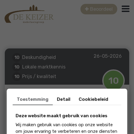
Beoordeel
26-05-2026
Deskundigheid
10
Lokale marktkennis
10
Prijs / kwaliteit
10
10
Service en begeleiding
10
soort review: Verkoop
Toestemming
Detail
Cookiebeleid
Boer
Deze website maakt gebruik van cookies
Annastraat 3
Wij maken gebruik van cookies op onze website
om jouw ervaring te verbeteren en onze diensten