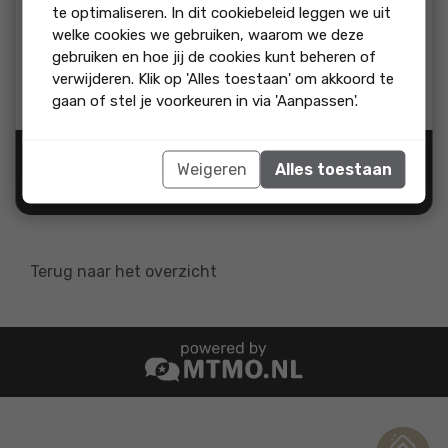
beoordeling:
te optimaliseren. In dit cookiebeleid leggen we uit
welke cookies we gebruiken, waarom we deze
Soepel contact en zeer deskundig. Na overleg mbt de
vraagprijs, hebben ze uiteindelijk een verkoopprijs weten te
gebruiken en hoe jij de cookies kunt beheren of
realiseren die er ruim boven lag. Alles ging zoals ik had
verwijderen. Klik op 'Alles toestaan' om akkoord te
gehoopt.
gaan of stel je voorkeuren in via 'Aanpassen'.
Bron:
Weigeren
Alles toestaan
"Ja, ik beveel dit bedrijf
aan"
Terug naar het overzicht