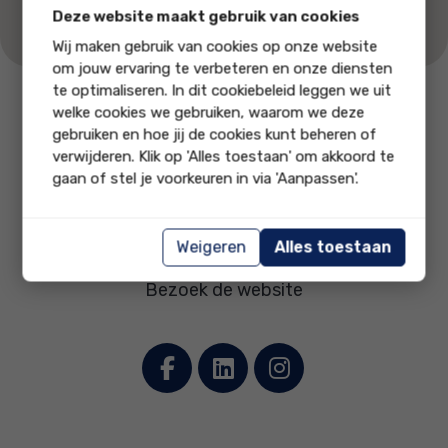
Deze website maakt gebruik van cookies
Wij maken gebruik van cookies op onze website
om jouw ervaring te verbeteren en onze diensten
te optimaliseren. In dit cookiebeleid leggen we uit
welke cookies we gebruiken, waarom we deze
Bel ons
Stuur ons
gebruiken en hoe jij de cookies kunt beheren of
0302230231
een email
verwijderen. Klik op 'Alles toestaan' om akkoord te
gaan of stel je voorkeuren in via 'Aanpassen'.
Domvast Makelaars
Amsterdamsestraatweg 498
•
3553 EP Utrecht
Weigeren
Alles toestaan
0302230231
•
info@domvast.nl
Bezoek de website