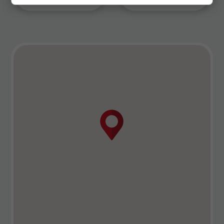
10
onze score op
Marktkennis
9
onze score op