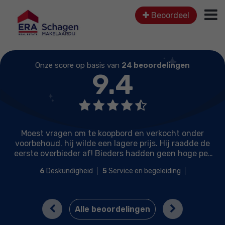
Beoordeel
Onze score op basis van
24 beoordelingen
9.4
Moest vragen om te koopbord en verkocht onder
voorbehoud. hij wilde een lagere prijs. Hij raadde de
eerste overbieder af! Bieders hadden geen hoge pet
van hem op..
6
Deskundigheid
5
Service en begeleiding
5
Prijs / kwaliteit
6
Lokale marktkennis
Previous
Next
Alle beoordelingen