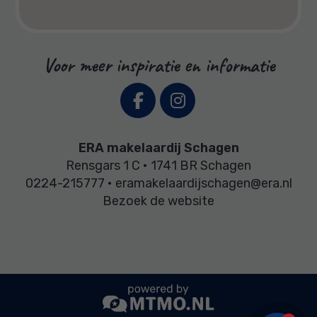
Knowledge of
the local
market
Voor meer inspiratie en informatie
ERA makelaardij Schagen
Rensgars 1 C
•
1741 BR Schagen
0224-215777
•
eramakelaardijschagen@era.nl
Bezoek de website