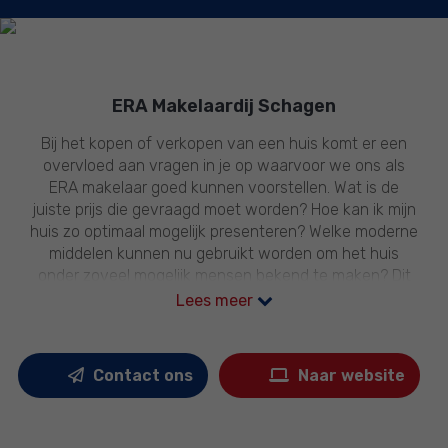
ERA Makelaardij Schagen
Bij het kopen of verkopen van een huis komt er een
overvloed aan vragen in je op waarvoor we ons als
ERA makelaar goed kunnen voorstellen. Wat is de
juiste prijs die gevraagd moet worden? Hoe kan ik mijn
huis zo optimaal mogelijk presenteren? Welke moderne
middelen kunnen nu gebruikt worden om het huis
onder zoveel mogelijk mensen bekend te maken? Dit
zijn slechts enkele van de vele vragen die bezigheid
Lees meer
houden bij toekomstige verkopers.
Ook als koper heb je natuurlijk talloze vragen waar je
Contact ons
Naar website
maar al te graag antwoord op wilt hebben. Natuurlijk
wil je niet te veel betalen, maar komen er ook geen
onverwachte bouwkundige problemen op je pad?