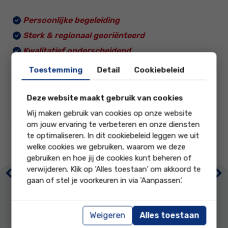
Wij begrijpen dat het verzamelen van informatie,
Persoonlijke begeleiding
voordat je daadwerkelijk tot een aankoop of verkoop
overgaat, de eerste stap is. En wij helpen je graag bij
Sterk & regionaal georiënteerd
deze belangrijke stap. Maak gerust een afspraak
Kwalitatief onderscheidend
zonder enige verplichting en wij zullen met plezier
Ontzorging van A tot Z
antwoord geven op al jouw vragen.
Toestemming
Detail
Cookiebeleid
Deze website maakt gebruik van cookies
Wij maken gebruik van cookies op onze website
om jouw ervaring te verbeteren en onze diensten
9.1
9.1
te optimaliseren. In dit cookiebeleid leggen we uit
welke cookies we gebruiken, waarom we deze
gebruiken en hoe jij de cookies kunt beheren of
onze score op
onze score op
verwijderen. Klik op 'Alles toestaan' om akkoord te
Previous
Ne
gaan of stel je voorkeuren in via 'Aanpassen'.
Prijs / kwaliteit
Prijs / kwaliteit
Weigeren
Alles toestaan