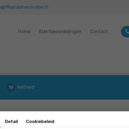
o@ffkanaalrenovatie.nl
Home
Klantbeoordelingen
Contact
Netheid
10
Detail
Cookiebeleid