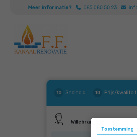
Meer informatie?
085 080 50 23
inf
Snelheid
Prijs/kwaliteit
10
10
Willebrands
Toestemming