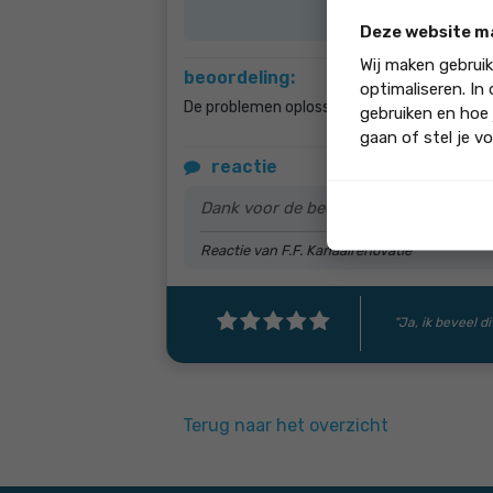
Alles
Deze website m
Wij maken gebrui
beoordeling:
optimaliseren. In
De problemen oplossen in het LCV kanaal
gebruiken en hoe 
gaan of stel je vo
reactie
Dank voor de beoordeling!
Reactie van F.F. Kanaalrenovatie
"Ja, ik beveel di
Terug naar het overzicht