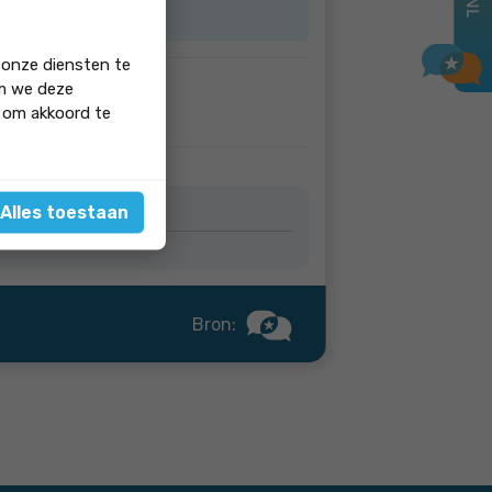
ERFECT
 onze diensten te
om we deze
' om akkoord te
Alles toestaan
Bron: