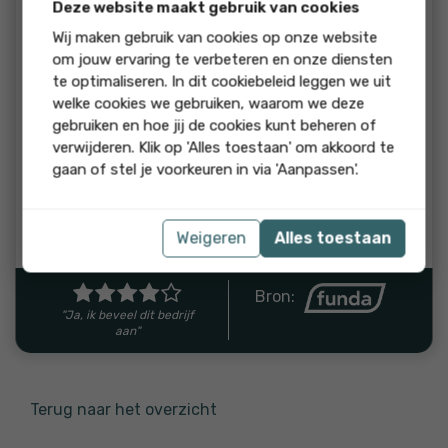
beoordeling:
Deze website maakt gebruik van cookies
Met Gabrielle makelaardij kun je snel schakelen en krijg je
Wij maken gebruik van cookies op onze website
een eerlijk advies. Ze stelt je gerust en begeleid je in het
om jouw ervaring te verbeteren en onze diensten
proces. Goede sparringpartners en kent de markt
te optimaliseren. In dit cookiebeleid leggen we uit
uitstekend.
welke cookies we gebruiken, waarom we deze
gebruiken en hoe jij de cookies kunt beheren of
reactie
verwijderen. Klik op 'Alles toestaan' om akkoord te
gaan of stel je voorkeuren in via 'Aanpassen'.
Bedankt! Het was een mooie zoektocht! Heel veel
woonplezier in Zwaanshoek. Groet, Gabriëlle
Reactie van Gabriëlle Makelaardij
Weigeren
Alles toestaan
Bron:
"Ja, ik beveel dit bedrijf
aan"
Terug naar het overzicht