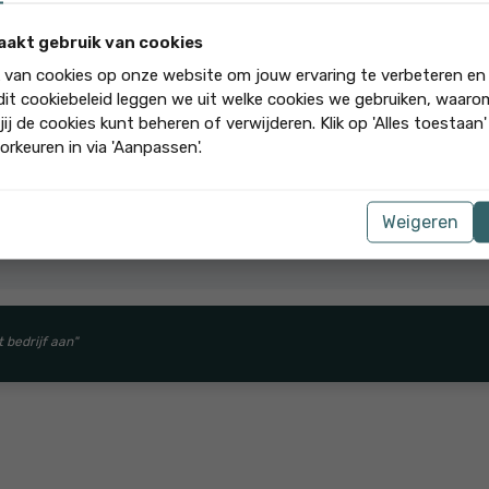
Kamperlaan 102
aakt gebruik van cookies
k van cookies op onze website om jouw ervaring te verbeteren en
 dit cookiebeleid leggen we uit welke cookies we gebruiken, waar
betrokkenheid van Gabriëlle Makelaardij. Ze heeft ons in alle opzichten
jij de cookies kunt beheren of verwijderen. Klik op 'Alles toestaan
orkeuren in via 'Aanpassen'.
Weigeren
'n mooie review! Hartelijk dank en we houden contact in de toeko
t bedrijf aan"