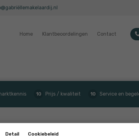
o@gabriëllemakelaardij.nl
Home
Klantbeoordelingen
Contact
marktkennis
Prijs / kwaliteit
Service en begel
10
10
Detail
Cookiebeleid