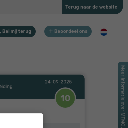
Terug naar de website
Bel mij terug
Beoordeel ons
24-09-2025
eiding
10