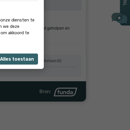
 onze diensten te
om we deze
 altijd vriendelijk en goed geholpen en
' om akkoord te
Alles toestaan
mst! Team Gabriëlle Makelaardij
Bron: