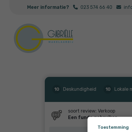
Meer informatie?
023 574 66 40
inf
Deskundigheid
Lokale 
10
10
soort review: Verkoop
Een funda gebruiker
Toestemming