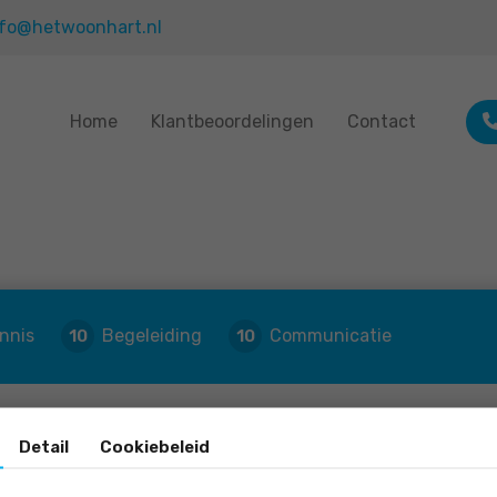
nfo@hetwoonhart.nl
Home
Klantbeoordelingen
Contact
nnis
Begeleiding
Communicatie
10
10
Detail
Cookiebeleid