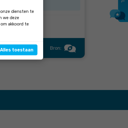
 onze diensten te
om we deze
' om akkoord te
Bron:
Alles toestaan