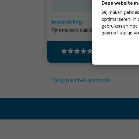
Deze website m
Wij maken gebrui
optimaliseren. In
beoordeling:
gebruiken en hoe 
Fijne mensen, duidelijk en snelle communica
gaan of stel je vo
"Ja, ik beveel di
Terug naar het overzicht