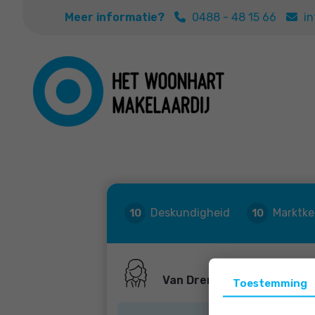
Meer informatie?
0488 - 48 15 66
i
Deskundigheid
Marktke
10
10
Van Drempt
Toestemming