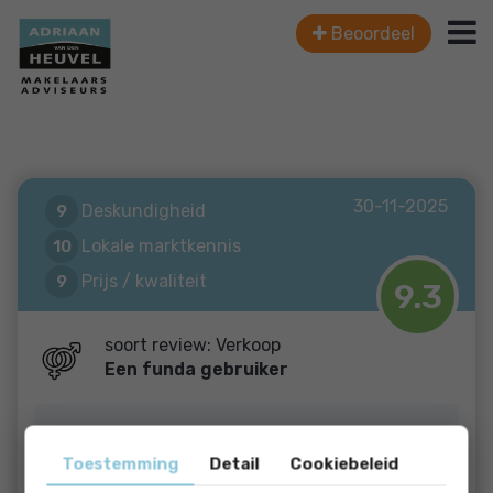
Beoordeel
30-11-2025
Deskundigheid
9
Lokale marktkennis
10
Prijs / kwaliteit
9
9.3
Service en begeleiding
9
soort review: Verkoop
Een funda gebruiker
Laan door de Veste 5
Toestemming
Detail
Cookiebeleid