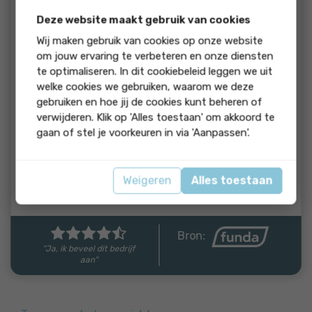
beoordeling:
Deze website maakt gebruik van cookies
We zijn ontzettend tevreden over de begeleiding van onze
makelaar. Vanaf het eerste moment werd er doelgericht
Wij maken gebruik van cookies op onze website
gehandeld en was er een duidelijke, doordachte strategie
om jouw ervaring te verbeteren en onze diensten
om onze woning zo goed mogelijk in de markt te zetten. De
te optimaliseren. In dit cookiebeleid leggen we uit
communicatie was helder, snel en professioneel, en we
welke cookies we gebruiken, waarom we deze
voelden ons gedurende het hele traject goed ondersteund.
gebruiken en hoe jij de cookies kunt beheren of
Een klein verbeterpunt betreft de verkoopbrochure: hierin
verwijderen. Klik op 'Alles toestaan' om akkoord te
stonden vrij veel spelfouten en de foto’s van Zibber
gaan of stel je voorkeuren in via 'Aanpassen'.
kwamen wat zakelijk over, met weinig oog voor detail. Dit
deed naar onze mening minder recht aan de warme
uitstraling van onze woning. Desondanks kijken we terug op
een zeer fijne samenwerking en zouden we deze makelaar
Weigeren
Alles toestaan
zonder twijfel aanbevelen.
Bron:
"Ja, ik beveel dit bedrijf
aan"