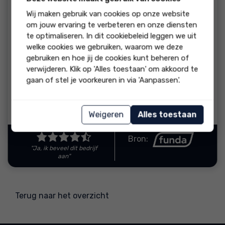
beoordeling:
Wij maken gebruik van cookies op onze website
De makelaar bleef goed in kontakt met ons. Hij was zeer
om jouw ervaring te verbeteren en onze diensten
deskundig en heeft ertoe bijgedragen dat ons huis binnen 8
te optimaliseren. In dit cookiebeleid leggen we uit
dagen werd verkocht. Een echte aanrader!
welke cookies we gebruiken, waarom we deze
gebruiken en hoe jij de cookies kunt beheren of
reactie
verwijderen. Klik op 'Alles toestaan' om akkoord te
Bedankt voor deze mooie beoordeling en de fijne
gaan of stel je voorkeuren in via 'Aanpassen'.
samenwerking.
Reactie van Hopman Makelaars
Weigeren
Alles toestaan
Bron:
"Ja, ik beveel dit bedrijf
aan"
Terug naar het overzicht