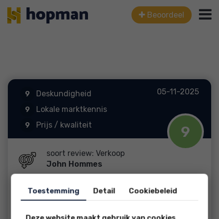
Beoordeel
05-11-2025
Deskundigheid
9
Lokale marktkennis
9
Prijs / kwaliteit
9
9
Service en begeleiding
9
soort review: Verkoop
John Hommes
Toestemming
Detail
Cookiebeleid
Tulpenveld 212
Deze website maakt gebruik van cookies