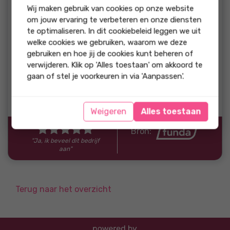
beoordeling:
Wij maken gebruik van cookies op onze website
Heel fijn contact. Hele korte lijnen. Zeer deskundig, geeft
om jouw ervaring te verbeteren en onze diensten
goed advies en legt alles duidelijk uit. Kortom uitstekend
te optimaliseren. In dit cookiebeleid leggen we uit
advies, top begeleiding bij de verkoop van mijn woning.
welke cookies we gebruiken, waarom we deze
gebruiken en hoe jij de cookies kunt beheren of
reactie
verwijderen. Klik op 'Alles toestaan' om akkoord te
gaan of stel je voorkeuren in via 'Aanpassen'.
Heel erg bedankt voor deze mooie review!
Reactie van Jouw Makelaar
Weigeren
Alles toestaan
Bron:
"Ja, ik beveel dit bedrijf
aan"
Terug naar het overzicht