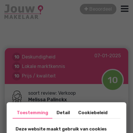
Beoordeel
07-01-2025
Deskundigheid
10
Lokale marktkennis
10
Prijs / kwaliteit
10
10
Service en begeleiding
10
soort review: Verkoop
Melissa Palinckx
Toestemming
Detail
Cookiebeleid
W.H. Bollaertstraat 6
Deze website maakt gebruik van cookies