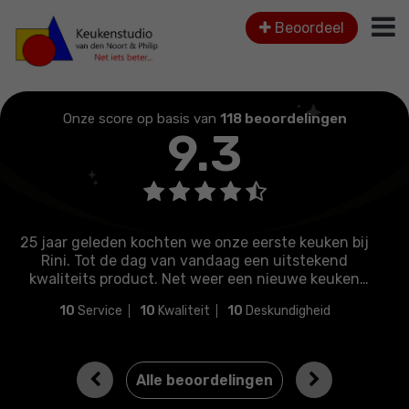
Beoordeel
Onze score op basis van
118 beoordelingen
9.3
 kochten we onze eerste keuken bij
A bit late with
 dag van vandaag een uitstekend
bought and insta
duct. Net weer een nieuwe keuken
extremely impress
lfde goeie service en professioneel
finish. No haggli
10
Kwaliteit
10
Deskundigheid
10
Service
g blij met Rini, Lorenzo en het team.
being ripped off! 
n echte aanrader…..!.
professionals who 
perfect, and give
crooked as they c
Previous
Next
Alle beoordelingen
wished to retain
replacing with a