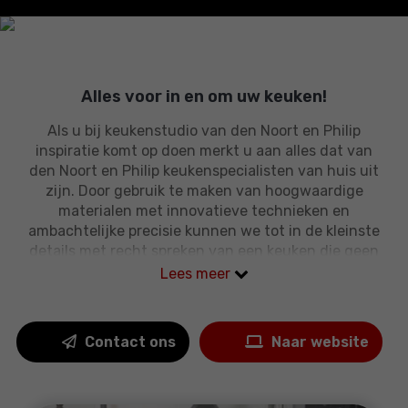
would certainly re
to buy a great pro
Alles voor in en om uw keuken!
Als u bij keukenstudio van den Noort en Philip
inspiratie komt op doen merkt u aan alles dat van
den Noort en Philip keukenspecialisten van huis uit
zijn. Door gebruik te maken van hoogwaardige
materialen met innovatieve technieken en
ambachtelijke precisie kunnen we tot in de kleinste
details met recht spreken van een keuken die geen
gelijke kent.
Lees meer
Contact ons
Naar website