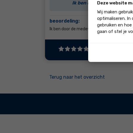
Ik ben door de medewerke
Deze website m
Wij maken gebrui
optimaliseren. In
beoordeling:
gebruiken en hoe 
Ik ben door de medewerkers laagdrempelig 
gaan of stel je vo
"Ja, ik beveel di
Terug naar het overzicht