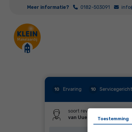
Meer informatie?
0182-503091
info
Ervaring
Servicegerich
10
10
soort review: Verkoop
van Uuen
Toestemming