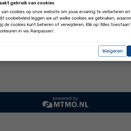
rs laagdrempelig en prettig benaderd. Vragen werden sne
aakt gebruik van cookies
k van cookies op onze website om jouw ervaring te verbeteren en
 dit cookiebeleid leggen we uit welke cookies we gebruiken, waar
jij de cookies kunt beheren of verwijderen. Klik op 'Alles toestaan
en prettig benaderd. Vragen werden snel en adequaat beantwoord.
orkeuren in via 'Aanpassen'.
t bedrijf aan"
Weigeren