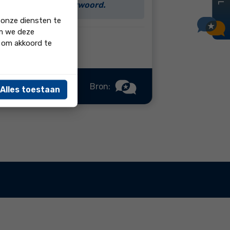
l en adequaat beantwoord.
 onze diensten te
om we deze
' om akkoord te
Bron:
Alles toestaan