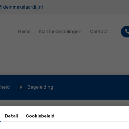
@kleinmakelaardij.nl
Home
Klantbeoordelingen
Contact
theid
Begeleiding
9
Detail
Cookiebeleid